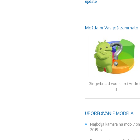
update
Možda bi Vas još zanimalo .
Gingerbread vodi u trci Andro
a
UPOREĐIVANJE MODELA
Najbolja kamera na mobilnom
2015-oj