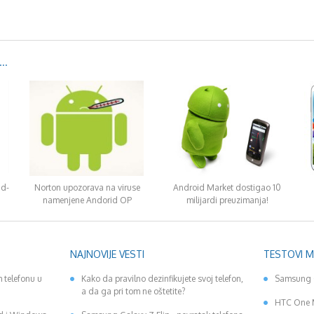
..
id-
Norton upozorava na viruse
Android Market dostigao 10
namenjene Andorid OP
milijardi preuzimanja!
NAJNOVIJE VESTI
TESTOVI 
 telefonu u
Kako da pravilno dezinfikujete svoj telefon,
Samsung 
a da ga pri tom ne oštetite?
HTC One 