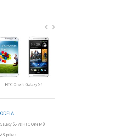
HTC One ili Galaxy S4
MODELA
Galaxy S5 vs HTC One M8
M8 prikaz