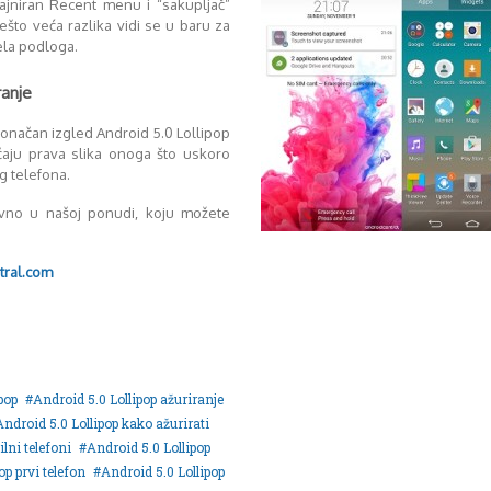
izajniran Recent menu i “sakupljač”
Nešto veća razlika vidi se u baru za
ela podloga.
ranje
konačan izgled Android 5.0 Lollipop
čaju prava slika onoga što uskoro
g telefona.
avno u našoj ponudi, koju možete
tral.com
pop
Android 5.0 Lollipop ažuriranje
Android 5.0 Lollipop kako ažurirati
lni telefoni
Android 5.0 Lollipop
op prvi telefon
Android 5.0 Lollipop