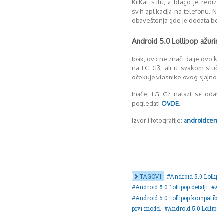
KitKat stilu, a blago je red
svih aplikacija na telefonu. 
obaveštenja gde je dodata b
Android 5.0 Lollipop ažuri
Ipak, ovo ne znači da je ovo 
na LG G3, ali u svakom slu
očekuje vlasnike ovog sjajno
Inače, LG G3 nalazi se od
pogledati
OVDE
.
Izvor i fotografije:
androidcen
TAGOVI:
Android 5.0 Lolli
Android 5.0 Lollipop detalji
Android 5.0 Lollipop kompatibi
prvi model
Android 5.0 Lollip