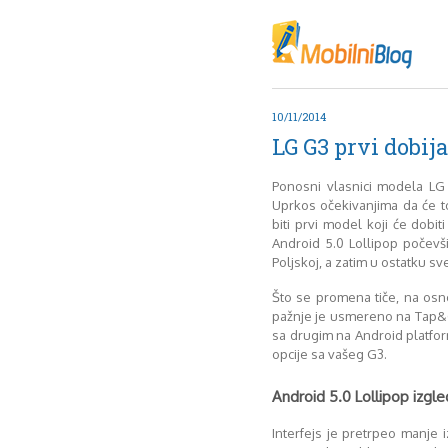
Oktob
Akt
Juli
No
10/11/2014
Mart
LG G3 prvi dobij
De
Sep
Ponosni vlasnici modela LG 
M
Uprkos očekivanjima da će to
J
biti prvi model koji će dobit
Android 5.0 Lollipop počevš
Juni 
Poljskoj, a zatim u ostatku sve
Što se promena tiče, na osno
pažnje je usmereno na Tap&G
sa drugim na Android platform
opcije sa vašeg G3.
Android 5.0 Lollipop izgle
Interfejs je pretrpeo manje 