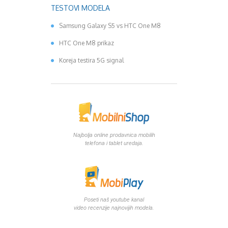
TESTOVI MODELA
Samsung Galaxy S5 vs HTC One M8
HTC One M8 prikaz
Koreja testira 5G signal
Najbolja online prodavnica mobilih
telefona i tablet uredaja.
Poseti naš youtube kanal
video recenzije najnovijih modela.