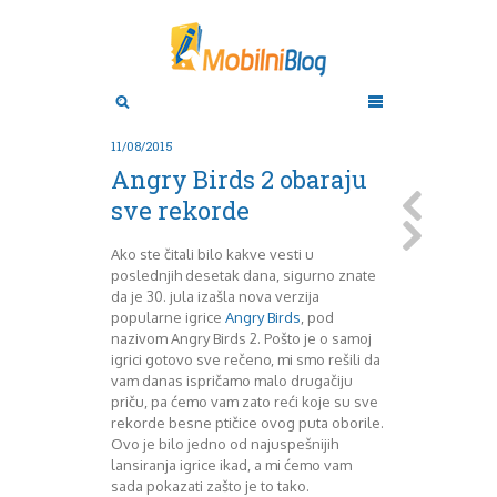
Aktuelno
Oktobar 2011
Novembar 2011
Android
Aplikacije
Decembar 2011
11/08/2015
Januar 2012
Apple
Angry Birds 2 obaraju
BlackBerry
Februar 2012
sve rekorde
Mart 2012
Google
April 2012
HTC
Ako ste čitali bilo kakve vesti u
Maj 2012
Huawei
poslednjih desetak dana, sigurno znate
Juni 2012
Igrice
da je 30. jula izašla nova verzija
Juli 2012
iOS
popularne igrice
Angry Birds
, pod
August 2012
Lenovo
nazivom Angry Birds 2. Pošto je o samoj
Septembar 2012
LG
igrici gotovo sve rečeno, mi smo rešili da
vam danas ispričamo malo drugačiju
Motorola
Oktobar 2012
priču, pa ćemo vam zato reći koje su sve
Novembar 2012
Nokia
rekorde besne ptičice ovog puta oborile.
Pitamo stručnjake
Decembar 2012
Ovo je bilo jedno od najuspešnijih
Prikaz modela
Januar 2013
lansiranja igrice ikad, a mi ćemo vam
Samsung
Februar 2013
sada pokazati zašto je to tako.