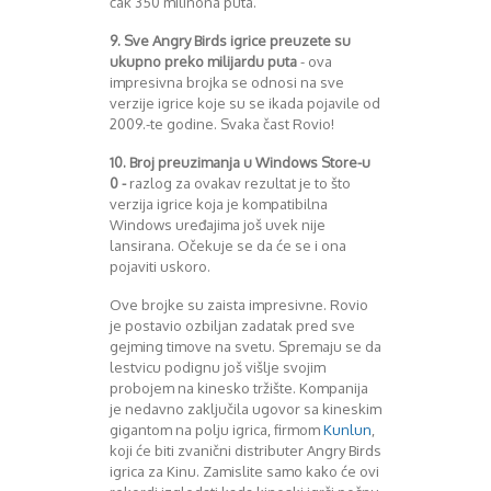
čak 350 milinona puta.
9. Sve Angry Birds igrice preuzete su
ukupno preko milijardu puta
- ova
impresivna brojka se odnosi na sve
verzije igrice koje su se ikada pojavile od
2009.-te godine. Svaka čast Rovio!
10. Broj preuzimanja u Windows Store-u
0
-
razlog za ovakav rezultat je to što
verzija igrice koja je kompatibilna
Windows uređajima još uvek nije
lansirana. Očekuje se da će se i ona
pojaviti uskoro.
Ove brojke su zaista impresivne. Rovio
je postavio ozbiljan zadatak pred sve
gejming timove na svetu. Spremaju se da
lestvicu podignu još višlje svojim
probojem na kinesko tržište. Kompanija
je nedavno zaključila ugovor sa kineskim
gigantom na polju igrica, firmom
Kunlun
,
koji će biti zvanični distributer Angry Birds
igrica za Kinu. Zamislite samo kako će ovi