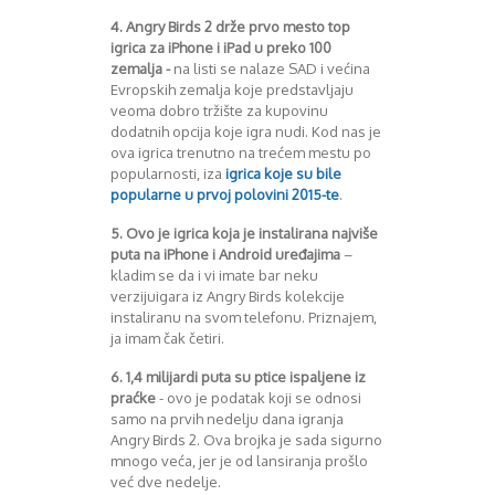
August 2018
4. Angry Birds 2 drže prvo mesto top
Oktobar 2018
igrica za iPhone i iPad u preko 100
Novembar 2018
zemalja
-
na listi se nalaze SAD i većina
Decembar 2018
Evropskih zemalja koje predstavljaju
Februar 2019
veoma dobro tržište za kupovinu
Juni 2019
dodatnih opcija koje igra nudi. Kod nas je
Juli 2019
ova igrica trenutno na trećem mestu po
popularnosti, iza
igrica koje su bile
August 2019
popularne u prvoj polovini 2015-te
.
Februar 2020
April 2020
5. Ovo je igrica koja je instalirana najviše
puta na iPhone i Android uređajima
–
kladim se da i vi imate bar neku
verzijuigara iz Angry Birds kolekcije
instaliranu na svom telefonu. Priznajem,
ja imam čak četiri.
6. 1,4 milijardi puta su ptice ispaljene iz
praćke
- ovo je podatak koji se odnosi
samo na prvih nedelju dana igranja
Angry Birds 2. Ova brojka je sada sigurno
mnogo veća, jer je od lansiranja prošlo
već dve nedelje.