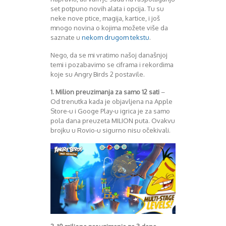
set potpuno novih alata i opcija. Tu su
Decembar 2014
neke nove ptice, magija, kartice, i još
Januar 2015
mnogo novina o kojima možete više da
Februar 2015
saznate u
nekom drugom tekstu
.
Mart 2015
April 2015
Nego, da se mi vratimo našoj današnjoj
temi i pozabavimo se ciframa i rekordima
Maj 2015
koje su Angry Birds 2 postavile.
Juni 2015
Juli 2015
1. Milion
preuzimanja za samo 12 sati
–
August 2015
Od trenutka kada je objavljena na Apple
Septembar 2015
Store-u i Googe Play-u igrica je za samo
pola dana preuzeta MILION puta. Ovakvu
Oktobar 2015
brojku u Rovio-u sigurno nisu očekivali.
Novembar 2015
Decembar 2015
Januar 2016
Februar 2016
Mart 2016
April 2016
Maj 2016
Juni 2016
Juli 2016