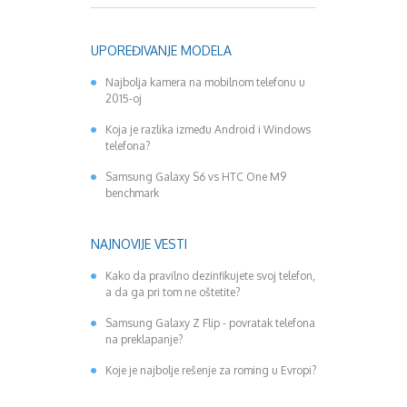
UPOREĐIVANJE MODELA
Najbolja kamera na mobilnom telefonu u
2015-oj
Koja je razlika između Android i Windows
telefona?
Samsung Galaxy S6 vs HTC One M9
benchmark
NAJNOVIJE VESTI
Kako da pravilno dezinfikujete svoj telefon,
a da ga pri tom ne oštetite?
Samsung Galaxy Z Flip - povratak telefona
na preklapanje?
Koje je najbolje rešenje za roming u Evropi?