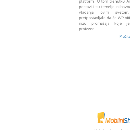
platformi. U tom trenutku A
postavili su temelje njihov
vladanja ovim sveto
pretpostavljalo da će WP biti
nizu promašaja koje je
proizveo.
Pročita