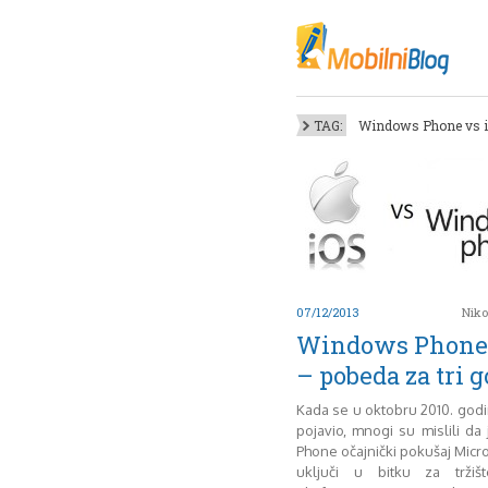
Oktob
Akt
Juli
No
TAG:
Windows Phone vs iO
Mart
De
Sep
M
J
Juni 
07/12/2013
Niko
Windows Phone 
– pobeda za tri 
Kada se u oktobru 2010. god
pojavio, mnogi su mislili d
Phone očajnički pokušaj Micro
uključi u bitku za tržiš