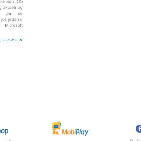
ndroid i iOS
og aktuelnog
m, pa se
 još jedan u
 Microsoft
j ceo tekst
Pratite