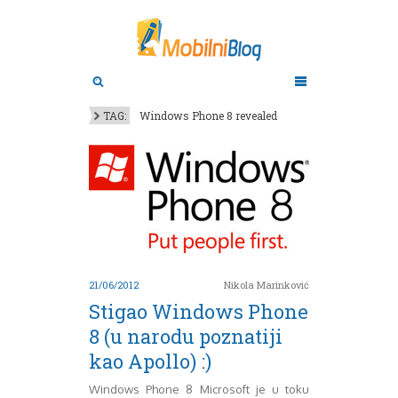
Aktuelno
Oktobar 2011
Novembar 2011
Android
Aplikacije
Decembar 2011
TAG:
Windows Phone 8 revealed
Januar 2012
Apple
BlackBerry
Februar 2012
Mart 2012
Google
April 2012
HTC
Maj 2012
Huawei
Juni 2012
Igrice
Juli 2012
iOS
August 2012
Lenovo
21/06/2012
Nikola Marinković
Septembar 2012
LG
Stigao Windows Phone
Motorola
Oktobar 2012
Novembar 2012
Nokia
8 (u narodu poznatiji
Pitamo stručnjake
Decembar 2012
kao Apollo) :)
Prikaz modela
Januar 2013
Samsung
Februar 2013
Windows Phone 8 Microsoft je u toku