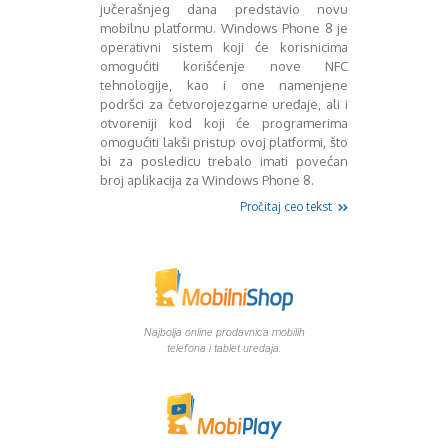
Mart 2013
Sony
jučerašnjeg dana predstavio novu
mobilnu platformu. Windows Phone 8 je
Testovi modela
April 2013
operativni sistem koji će korisnicima
Upoređivanje modela
Maj 2013
omogućiti korišćenje nove NFC
Windows Phone
Juni 2013
tehnologije, kao i one namenjene
Zanimljivosti
Juli 2013
podršci za četvorojezgarne uređaje, ali i
August 2013
otvoreniji kod koji će programerima
Septembar 2013
omogućiti lakši pristup ovoj platformi, što
Oktobar 2013
bi za posledicu trebalo imati povećan
broj aplikacija za Windows Phone 8.
Novembar 2013
Decembar 2013
Pročitaj ceo tekst
Januar 2014
Februar 2014
Mart 2014
April 2014
Maj 2014
Najbolja online prodavnica mobilih
Juni 2014
telefona i tablet uredaja.
Juli 2014
August 2014
Septembar 2014
Oktobar 2014
Novembar 2014