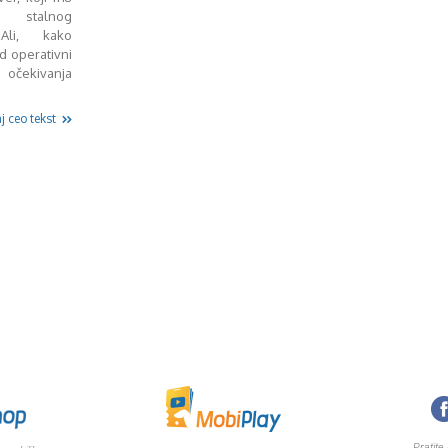
 stalnog
Ali, kako
d operativni
očekivanja
j ceo tekst
Pratite