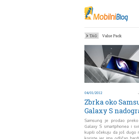
Oktob
Akt
Juli
No
TAG:
Value Pack
Mart
De
Sep
M
J
Juni 
04/01/2012
Zbrka oko Sams
Galaxy S nadogr
Samsung je prodao preko 
Galaxy S smartphonea i svi
kupili očekuju da još dugo
koriste jer ima odličan hard