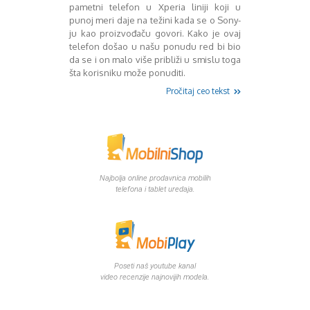
Mart 2013
Sony
pametni telefon u Xperia liniji koji u
Testovi modela
April 2013
punoj meri daje na težini kada se o Sony-
ju kao proizvođaču govori. Kako je ovaj
Upoređivanje modela
Maj 2013
telefon došao u našu ponudu red bi bio
Windows Phone
Juni 2013
da se i on malo više približi u smislu toga
Zanimljivosti
Juli 2013
šta korisniku može ponuditi.
August 2013
Pročitaj ceo tekst
Septembar 2013
Oktobar 2013
Novembar 2013
Decembar 2013
Januar 2014
Februar 2014
Najbolja online prodavnica mobilih
Mart 2014
telefona i tablet uredaja.
April 2014
Maj 2014
Juni 2014
Juli 2014
August 2014
Poseti naš youtube kanal
video recenzije najnovijih modela.
Septembar 2014
Oktobar 2014
Novembar 2014