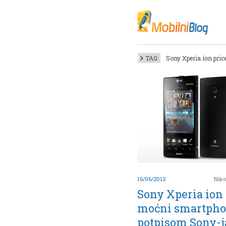
Oktob
Akt
Juli
No
TAG:
Sony Xperia ion pric
Mart
De
Sep
M
J
Juni 
16/06/2012
Niko
Sony Xperia ion
moćni smartpho
potpisom Sony-j