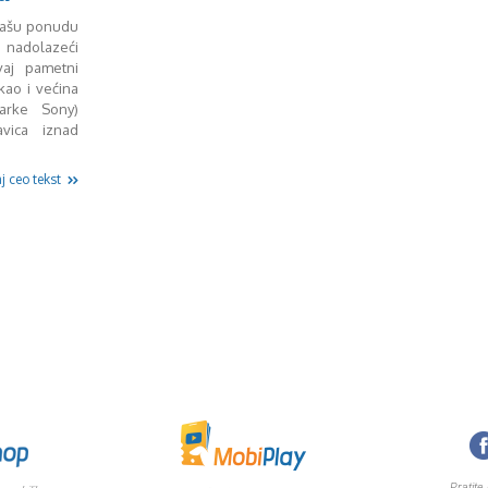
 našu ponudu
n nadolazeći
aj pametni
kao i većina
arke Sony)
vica iznad
j ceo tekst
Pratite