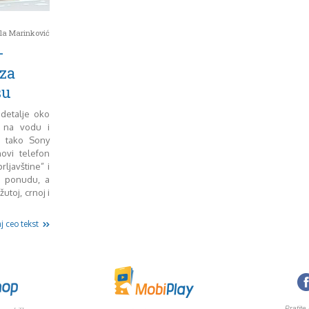
la Marinković
–
za
šu
 detalje oko
i na vodu i
m tako Sony
ovi telefon
ljavštine” i
u ponudu, a
žutoj, crnoj i
j ceo tekst
Pratite