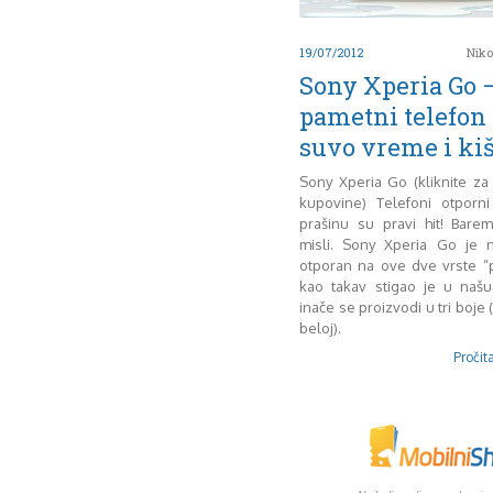
19/07/2012
Niko
Sony Xperia Go 
pametni telefon 
suvo vreme i ki
Sony Xperia Go (kliknite za
kupovine) Telefoni otporn
prašinu su pravi hit! Bare
misli. Sony Xperia Go je n
otporan na ove dve vrste “pr
kao takav stigao je u naš
inače se proizvodi u tri boje (
beloj).
Pročita