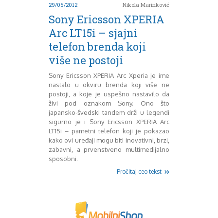
Mart 2013
Sony
29/05/2012
Nikola Marinković
Testovi modela
April 2013
Sony Ericsson XPERIA
Upoređivanje modela
Maj 2013
Arc LT15i – sjajni
Windows Phone
Juni 2013
telefon brenda koji
Zanimljivosti
Juli 2013
August 2013
više ne postoji
Septembar 2013
Sony Ericsson XPERIA Arc Xperia je ime
Oktobar 2013
nastalo u okviru brenda koji više ne
Novembar 2013
postoji, a koje je uspešno nastavilo da
Decembar 2013
živi pod oznakom Sony. Ono što
Januar 2014
japansko-švedski tandem drži u legendi
Februar 2014
sigurno je i Sony Ericsson XPERIA Arc
LT15i – pametni telefon koji je pokazao
Mart 2014
kako ovi uređaji mogu biti inovativni, brzi,
April 2014
zabavni, a prvenstveno multimedijalno
Maj 2014
sposobni.
Juni 2014
Pročitaj ceo tekst
Juli 2014
August 2014
Septembar 2014
Oktobar 2014
Novembar 2014