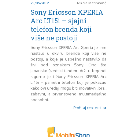
Mart 2013
Sony
29/05/2012
Nikola Marinković
Testovi modela
April 2013
Sony Ericsson XPERIA
Upoređivanje modela
Maj 2013
Arc LT15i – sjajni
Windows Phone
Juni 2013
telefon brenda koji
Zanimljivosti
Juli 2013
August 2013
više ne postoji
Septembar 2013
Sony Ericsson XPERIA Arc Xperia je ime
Oktobar 2013
nastalo u okviru brenda koji više ne
Novembar 2013
postoji, a koje je uspešno nastavilo da
Decembar 2013
živi pod oznakom Sony. Ono što
Januar 2014
japansko-švedski tandem drži u legendi
Februar 2014
sigurno je i Sony Ericsson XPERIA Arc
LT15i – pametni telefon koji je pokazao
Mart 2014
kako ovi uređaji mogu biti inovativni, brzi,
April 2014
zabavni, a prvenstveno multimedijalno
Maj 2014
sposobni.
Juni 2014
Pročitaj ceo tekst
Juli 2014
August 2014
Septembar 2014
Oktobar 2014
Novembar 2014