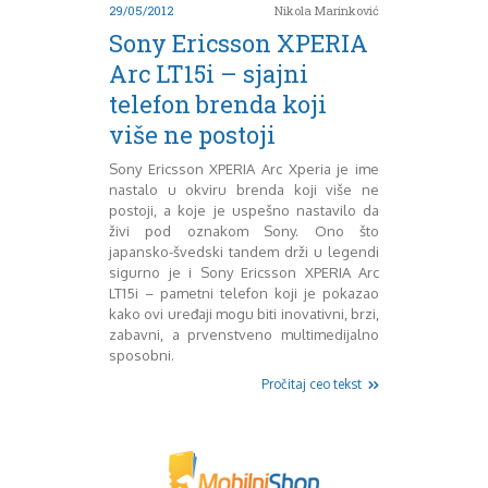
Mart 2013
Sony
29/05/2012
Nikola Marinković
Testovi modela
April 2013
Sony Ericsson XPERIA
Upoređivanje modela
Maj 2013
Arc LT15i – sjajni
Windows Phone
Juni 2013
telefon brenda koji
Zanimljivosti
Juli 2013
August 2013
više ne postoji
Septembar 2013
Sony Ericsson XPERIA Arc Xperia je ime
Oktobar 2013
nastalo u okviru brenda koji više ne
Novembar 2013
postoji, a koje je uspešno nastavilo da
Decembar 2013
živi pod oznakom Sony. Ono što
Januar 2014
japansko-švedski tandem drži u legendi
Februar 2014
sigurno je i Sony Ericsson XPERIA Arc
LT15i – pametni telefon koji je pokazao
Mart 2014
kako ovi uređaji mogu biti inovativni, brzi,
April 2014
zabavni, a prvenstveno multimedijalno
Maj 2014
sposobni.
Juni 2014
Pročitaj ceo tekst
Juli 2014
August 2014
Septembar 2014
Oktobar 2014
Novembar 2014