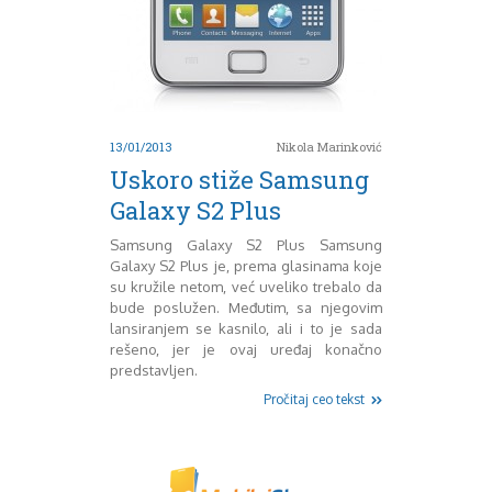
Mart 2013
Sony
Testovi modela
April 2013
Upoređivanje modela
Maj 2013
Windows Phone
Juni 2013
Zanimljivosti
Juli 2013
August 2013
13/01/2013
Nikola Marinković
Septembar 2013
Uskoro stiže Samsung
Oktobar 2013
Novembar 2013
Galaxy S2 Plus
Decembar 2013
Samsung Galaxy S2 Plus Samsung
Januar 2014
Galaxy S2 Plus je, prema glasinama koje
Februar 2014
su kružile netom, već uveliko trebalo da
Mart 2014
bude poslužen. Međutim, sa njegovim
April 2014
lansiranjem se kasnilo, ali i to je sada
Maj 2014
rešeno, jer je ovaj uređaj konačno
Juni 2014
predstavljen.
Juli 2014
Pročitaj ceo tekst
August 2014
Septembar 2014
Oktobar 2014
Novembar 2014