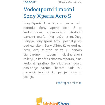
Mart 2013
Sony
16/08/2012
Nikola Marinković
Testovi modela
April 2013
Vodootporni i moćni
Upoređivanje modela
Maj 2013
Sony Xperia Acro S
Windows Phone
Juni 2013
Zanimljivosti
Juli 2013
Sony Xperia Acro S je stigao u našu
August 2013
ponudu! Sony Xperia Acro S je
vodootporan supersonični Andorid
Septembar 2013
pametni telefon koji stiže iz moćnog
Oktobar 2013
Sony-ja. Sony Xperia Acro S poznat je još
Novembar 2013
pod oznakom Sony LT26w. Kako god ga
Decembar 2013
zvali, ovaj telefon dolazi u jednom
Januar 2014
standardno lepom dizajnerskom
Februar 2014
rešenju, a kao što rekosmo otporan je na
vodu, ali i prašinu, što je izgleda moda u
Mart 2014
poslednje vreme, barem kada su
April 2014
pametni telefoni kompanije Sony u
Maj 2014
pitanju.
Juni 2014
Pročitaj ceo tekst
Juli 2014
August 2014
Septembar 2014
Oktobar 2014
Novembar 2014