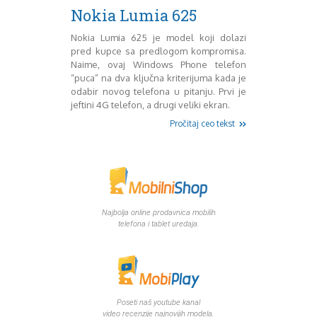
Mart 2013
Sony
Nokia Lumia 625
Testovi modela
April 2013
Upoređivanje modela
Maj 2013
Nokia Lumia 625 je model koji dolazi
pred kupce sa predlogom kompromisa.
Windows Phone
Juni 2013
Naime, ovaj Windows Phone telefon
Zanimljivosti
Juli 2013
“puca” na dva ključna kriterijuma kada je
August 2013
odabir novog telefona u pitanju. Prvi je
Septembar 2013
jeftini 4G telefon, a drugi veliki ekran.
Oktobar 2013
Pročitaj ceo tekst
Novembar 2013
Decembar 2013
Januar 2014
Februar 2014
Mart 2014
April 2014
Najbolja online prodavnica mobilih
Maj 2014
telefona i tablet uredaja.
Juni 2014
Juli 2014
August 2014
Septembar 2014
Oktobar 2014
Poseti naš youtube kanal
video recenzije najnovijih modela.
Novembar 2014