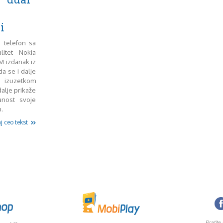
i
 telefon sa
itet Nokia
M izdanak iz
a se i dalje
izuzetkom
dalje prikaže
anost svoje
.
j ceo tekst
Pratite