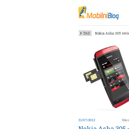
Oktob
Akt
Juli
No
TAG:
Nokia Asha 305 rev
Mart
De
Sep
M
J
Juni 
31/07/2012
Niko
Nokia Asha 305 