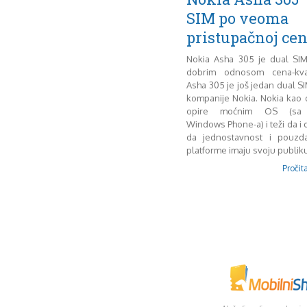
SIM po veoma
pristupačnoj cen
Nokia Asha 305 je dual SIM
dobrim odnosom cena-kval
Asha 305 je još jedan dual SI
kompanije Nokia. Nokia kao d
opire moćnim OS (sa 
Windows Phone-a) i teži da i 
da jednostavnost i pouzd
platforme imaju svoju publiku
Pročita