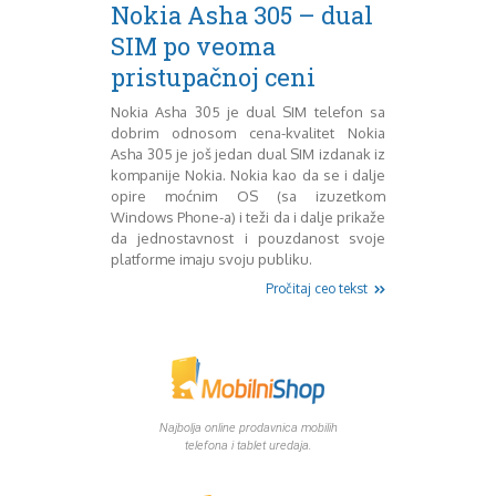
Mart 2013
Sony
Nokia Asha 305 – dual
Testovi modela
April 2013
SIM po veoma
Upoređivanje modela
Maj 2013
pristupačnoj ceni
Windows Phone
Juni 2013
Zanimljivosti
Juli 2013
Nokia Asha 305 je dual SIM telefon sa
August 2013
dobrim odnosom cena-kvalitet Nokia
Septembar 2013
Asha 305 je još jedan dual SIM izdanak iz
kompanije Nokia. Nokia kao da se i dalje
Oktobar 2013
opire moćnim OS (sa izuzetkom
Novembar 2013
Windows Phone-a) i teži da i dalje prikaže
Decembar 2013
da jednostavnost i pouzdanost svoje
Januar 2014
platforme imaju svoju publiku.
Februar 2014
Pročitaj ceo tekst
Mart 2014
April 2014
Maj 2014
Juni 2014
Juli 2014
August 2014
Najbolja online prodavnica mobilih
Septembar 2014
telefona i tablet uredaja.
Oktobar 2014
Novembar 2014