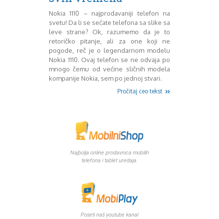
Mart 2013
Sony
Nokia 1110 – najprodavaniji telefon na
Testovi modela
April 2013
svetu! Da li se sećate telefona sa slike sa
Upoređivanje modela
Maj 2013
leve strane? Ok, razumemo da je to
Windows Phone
Juni 2013
retoričko pitanje, ali za one koji ne
Zanimljivosti
Juli 2013
pogode, reč je o legendarnom modelu
August 2013
Nokia 1110. Ovaj telefon se ne odvaja po
Septembar 2013
mnogo čemu od većine sličnih modela
kompanije Nokia, sem po jednoj stvari.
Oktobar 2013
Novembar 2013
Pročitaj ceo tekst
Decembar 2013
Januar 2014
Februar 2014
Mart 2014
April 2014
Najbolja online prodavnica mobilih
Maj 2014
telefona i tablet uredaja.
Juni 2014
Juli 2014
August 2014
Septembar 2014
Oktobar 2014
Poseti naš youtube kanal
Novembar 2014