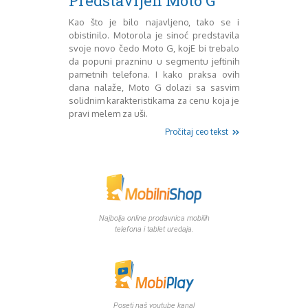
Predstavljen Moto G
Mart 2013
Sony
Testovi modela
April 2013
Kao što je bilo najavljeno, tako se i
Upoređivanje modela
Maj 2013
obistinilo. Motorola je sinoć predstavila
svoje novo čedo Moto G, kojE bi trebalo
Windows Phone
Juni 2013
da popuni prazninu u segmentu jeftinih
Zanimljivosti
Juli 2013
pametnih telefona. I kako praksa ovih
August 2013
dana nalaže, Moto G dolazi sa sasvim
Septembar 2013
solidnim karakteristikama za cenu koja je
Oktobar 2013
pravi melem za uši.
Novembar 2013
Pročitaj ceo tekst
Decembar 2013
Januar 2014
Februar 2014
Mart 2014
April 2014
Maj 2014
Najbolja online prodavnica mobilih
telefona i tablet uredaja.
Juni 2014
Juli 2014
August 2014
Septembar 2014
Oktobar 2014
Poseti naš youtube kanal
Novembar 2014