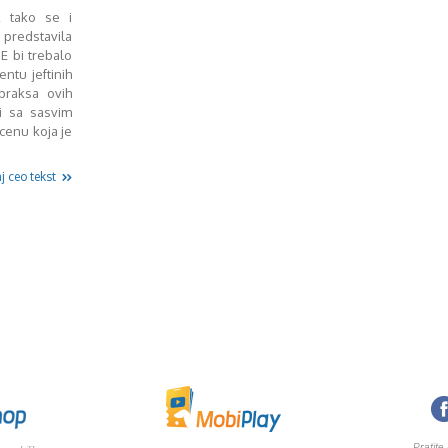
, tako se i
 predstavila
E bi trebalo
ntu jeftinih
praksa ovih
i sa sasvim
cenu koja je
j ceo tekst
Pratite