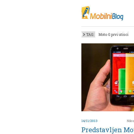
Oktob
Akt
Juli
No
TAG:
Moto G prvi utisci
Mart
De
Sep
M
J
Juni 
14/11/2013
Niko
Predstavljen Mo