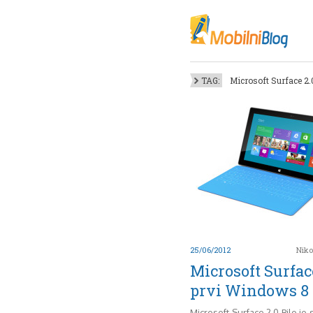
Oktob
Akt
Juli
No
TAG:
Microsoft Surface 2.
Mart
De
Sep
M
J
Juni 
25/06/2012
Niko
Microsoft Surfac
prvi Windows 8 
Microsoft Surface 2.0 Bilo je