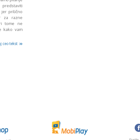
predstaviti
jer prilično
ver za razne
pri tome ne
te kako vam
j ceo tekst
Pratite