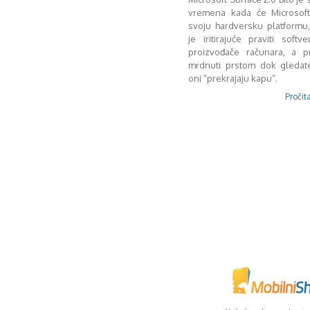
vremena kada će Microsoft 
svoju hardversku platformu, 
je iritirajuće praviti soft
proizvođače računara, a 
mrdnuti prstom dok gleda
oni “prekrajaju kapu”.
Pročita