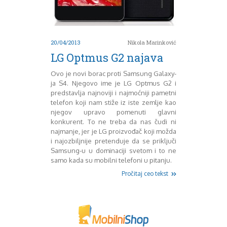
Mart 2013
Sony
Testovi modela
April 2013
Upoređivanje modela
Maj 2013
Windows Phone
Juni 2013
20/04/2013
Nikola Marinković
Zanimljivosti
Juli 2013
LG Optmus G2 najava
August 2013
Septembar 2013
Ovo je novi borac proti Samsung Galaxy-
Oktobar 2013
ja S4. Njegovo ime je LG Optmus G2 i
Novembar 2013
predstavlja najnoviji i najmoćniji pametni
telefon koji nam stiže iz iste zemlje kao
Decembar 2013
njegov upravo pomenuti glavni
Januar 2014
konkurent. To ne treba da nas čudi ni
Februar 2014
najmanje, jer je LG proizvođač koji možda
Mart 2014
i najozbiljnije pretenduje da se priključi
April 2014
Samsung-u u dominaciji svetom i to ne
Maj 2014
samo kada su mobilni telefoni u pitanju.
Juni 2014
Pročitaj ceo tekst
Juli 2014
August 2014
Septembar 2014
Oktobar 2014
Novembar 2014