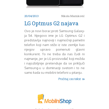
Mart 2013
Sony
Testovi modela
April 2013
Upoređivanje modela
Maj 2013
20/04/2013
Nikola Marinković
Windows Phone
Juni 2013
LG Optmus G2 najava
Zanimljivosti
Juli 2013
August 2013
Ovo je novi borac proti Samsung Galaxy-
Septembar 2013
ja S4. Njegovo ime je LG Optmus G2 i
Oktobar 2013
predstavlja najnoviji i najmoćniji pametni
Novembar 2013
telefon koji nam stiže iz iste zemlje kao
njegov upravo pomenuti glavni
Decembar 2013
konkurent. To ne treba da nas čudi ni
Januar 2014
najmanje, jer je LG proizvođač koji možda
Februar 2014
i najozbiljnije pretenduje da se priključi
Mart 2014
Samsung-u u dominaciji svetom i to ne
April 2014
samo kada su mobilni telefoni u pitanju.
Maj 2014
Pročitaj ceo tekst
Juni 2014
Juli 2014
August 2014
Septembar 2014
Oktobar 2014
Novembar 2014