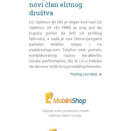
Mart 2013
Sony
novi član elitnog
Testovi modela
April 2013
društva
Upoređivanje modela
Maj 2013
Windows Phone
Juni 2013
LG Optimus 4X HD je stigao kod nas! LG
Optimus 4X HD P880 je svoj put do
Zanimljivosti
Juli 2013
kupaca počeo da krči od prošlog
August 2013
februara, a sada je ova četvorojezgarni
Septembar 2013
pametni telefon stigao i na
Oktobar 2013
mobilnishop.com. Telefon sem pomalo
Novembar 2013
komplikovanog naziva karakterišu
Decembar 2013
visoke performanse, što bi LG-u trebalo
Januar 2014
da donese veliki broj prodatih primeraka.
Februar 2014
Pročitaj ceo tekst
Mart 2014
April 2014
Maj 2014
Juni 2014
Juli 2014
August 2014
Najbolja online prodavnica mobilih
telefona i tablet uredaja.
Septembar 2014
Oktobar 2014
Novembar 2014