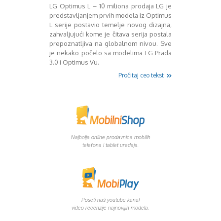
Mart 2013
Sony
LG Optimus L – 10 miliona prodaja LG je
Testovi modela
April 2013
predstavljanjem prvih modela iz Optimus
L serije postavio temelje novog dizajna,
Upoređivanje modela
Maj 2013
zahvaljujući kome je čitava serija postala
Windows Phone
Juni 2013
prepoznatljiva na globalnom nivou. Sve
Zanimljivosti
Juli 2013
je nekako počelo sa modelima LG Prada
August 2013
3.0 i Optimus Vu.
Septembar 2013
Pročitaj ceo tekst
Oktobar 2013
Novembar 2013
Decembar 2013
Januar 2014
Februar 2014
Mart 2014
Najbolja online prodavnica mobilih
April 2014
telefona i tablet uredaja.
Maj 2014
Juni 2014
Juli 2014
August 2014
Septembar 2014
Poseti naš youtube kanal
video recenzije najnovijih modela.
Oktobar 2014
Novembar 2014