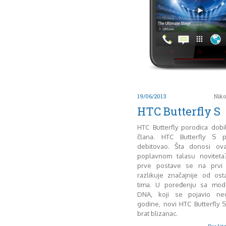
19/06/2013
Niko
HTC Butterfly S
HTC Butterfly porodica dob
člana. HTC Butterfly S 
debitovao. Šta donosi ov
poplavnom talasu noviteta
prve postave se na prvi
razlikuje značajnije od ost
tima. U poređenju sa mod
DNA, koji se pojavio ne
godine, novi HTC Butterfly 
brat blizanac.