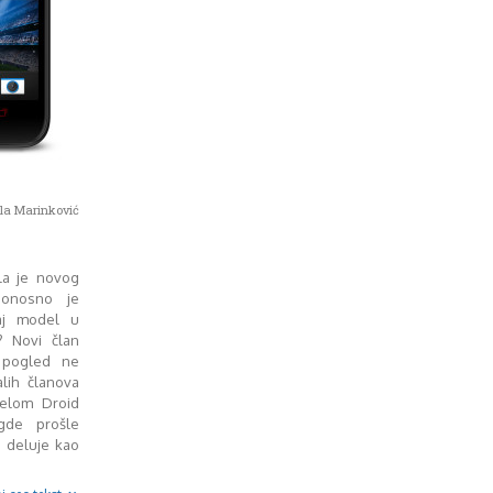
la Marinković
ila je novog
ponosno je
aj model u
? Novi član
 pogled ne
alih članova
elom Droid
gde prošle
S deluje kao