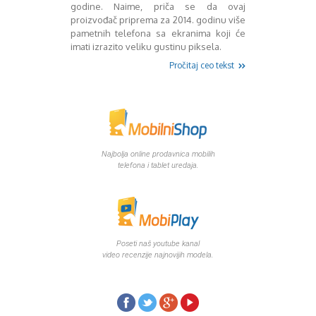
Mart 2013
Sony
godine. Naime, priča se da ovaj
proizvođač priprema za 2014. godinu više
Testovi modela
April 2013
pametnih telefona sa ekranima koji će
Upoređivanje modela
Maj 2013
imati izrazito veliku gustinu piksela.
Windows Phone
Juni 2013
Pročitaj ceo tekst
Zanimljivosti
Juli 2013
August 2013
Septembar 2013
Oktobar 2013
Novembar 2013
Decembar 2013
Najbolja online prodavnica mobilih
Januar 2014
telefona i tablet uredaja.
Februar 2014
Mart 2014
April 2014
Maj 2014
Juni 2014
Poseti naš youtube kanal
Juli 2014
video recenzije najnovijih modela.
August 2014
Septembar 2014
Oktobar 2014
Novembar 2014