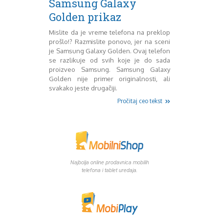
Samsung Galaxy
Mart 2013
Sony
Golden prikaz
Testovi modela
April 2013
Upoređivanje modela
Maj 2013
Mislite da je vreme telefona na preklop
Windows Phone
Juni 2013
prošlo!? Razmislite ponovo, jer na sceni
Zanimljivosti
Juli 2013
je Samsung Galaxy Golden. Ovaj telefon
August 2013
se razlikuje od svih koje je do sada
Septembar 2013
proizveo Samsung. Samsung Galaxy
Oktobar 2013
Golden nije primer originalnosti, ali
svakako jeste drugačiji.
Novembar 2013
Decembar 2013
Pročitaj ceo tekst
Januar 2014
Februar 2014
Mart 2014
April 2014
Maj 2014
Najbolja online prodavnica mobilih
Juni 2014
telefona i tablet uredaja.
Juli 2014
August 2014
Septembar 2014
Oktobar 2014
Novembar 2014