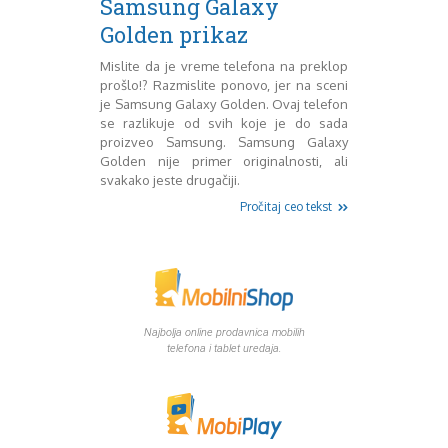
Samsung Galaxy
Mart 2013
Sony
Golden prikaz
Testovi modela
April 2013
Upoređivanje modela
Maj 2013
Mislite da je vreme telefona na preklop
Windows Phone
Juni 2013
prošlo!? Razmislite ponovo, jer na sceni
Zanimljivosti
Juli 2013
je Samsung Galaxy Golden. Ovaj telefon
August 2013
se razlikuje od svih koje je do sada
Septembar 2013
proizveo Samsung. Samsung Galaxy
Oktobar 2013
Golden nije primer originalnosti, ali
svakako jeste drugačiji.
Novembar 2013
Decembar 2013
Pročitaj ceo tekst
Januar 2014
Februar 2014
Mart 2014
April 2014
Maj 2014
Najbolja online prodavnica mobilih
Juni 2014
telefona i tablet uredaja.
Juli 2014
August 2014
Septembar 2014
Oktobar 2014
Novembar 2014