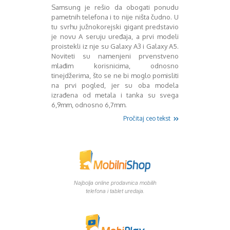
Mart 2013
Sony
Samsung je rešio da obogati ponudu
Testovi modela
April 2013
pametnih telefona i to nije ništa čudno. U
Upoređivanje modela
Maj 2013
tu svrhu južnokorejski gigant predstavio
je novu A seruju uređaja, a prvi modeli
Windows Phone
Juni 2013
proistekli iz nje su Galaxy A3 i Galaxy A5.
Zanimljivosti
Juli 2013
Noviteti su namenjeni prvenstveno
August 2013
mlađim korisnicima, odnosno
Septembar 2013
tinejdžerima, što se ne bi moglo pomisliti
Oktobar 2013
na prvi pogled, jer su oba modela
Novembar 2013
izrađena od metala i tanka su svega
6,9mm, odnosno 6,7mm.
Decembar 2013
Januar 2014
Pročitaj ceo tekst
Februar 2014
Mart 2014
April 2014
Maj 2014
Juni 2014
Najbolja online prodavnica mobilih
Juli 2014
telefona i tablet uredaja.
August 2014
Septembar 2014
Oktobar 2014
Novembar 2014