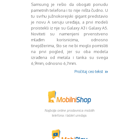
Mart 2013
Sony
Samsung je rešio da obogati ponudu
Testovi modela
April 2013
pametnih telefona i to nije ništa čudno. U
Upoređivanje modela
Maj 2013
tu svrhu južnokorejski gigant predstavio
je novu A seruju uređaja, a prvi modeli
Windows Phone
Juni 2013
proistekli iz nje su Galaxy A3 i Galaxy A5.
Zanimljivosti
Juli 2013
Noviteti su namenjeni prvenstveno
August 2013
mlađim korisnicima, odnosno
Septembar 2013
tinejdžerima, što se ne bi moglo pomisliti
Oktobar 2013
na prvi pogled, jer su oba modela
Novembar 2013
izrađena od metala i tanka su svega
6,9mm, odnosno 6,7mm.
Decembar 2013
Januar 2014
Pročitaj ceo tekst
Februar 2014
Mart 2014
April 2014
Maj 2014
Juni 2014
Najbolja online prodavnica mobilih
Juli 2014
telefona i tablet uredaja.
August 2014
Septembar 2014
Oktobar 2014
Novembar 2014