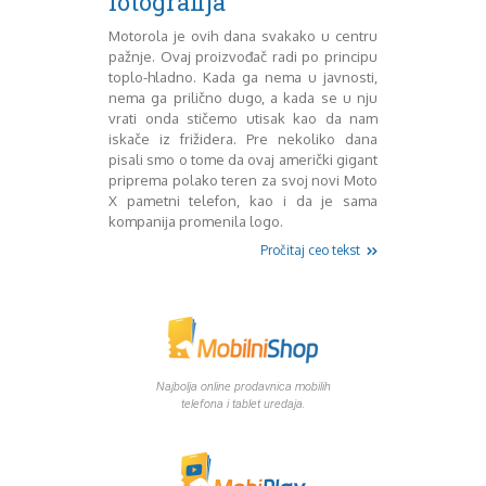
fotografija
Mart 2013
Sony
Testovi modela
April 2013
Motorola je ovih dana svakako u centru
Upoređivanje modela
Maj 2013
pažnje. Ovaj proizvođač radi po principu
toplo-hladno. Kada ga nema u javnosti,
Windows Phone
Juni 2013
nema ga prilično dugo, a kada se u nju
Zanimljivosti
Juli 2013
vrati onda stičemo utisak kao da nam
August 2013
iskače iz frižidera. Pre nekoliko dana
Septembar 2013
pisali smo o tome da ovaj američki gigant
Oktobar 2013
priprema polako teren za svoj novi Moto
Novembar 2013
X pametni telefon, kao i da je sama
kompanija promenila logo.
Decembar 2013
Januar 2014
Pročitaj ceo tekst
Februar 2014
Mart 2014
April 2014
Maj 2014
Juni 2014
Najbolja online prodavnica mobilih
Juli 2014
telefona i tablet uredaja.
August 2014
Septembar 2014
Oktobar 2014
Novembar 2014