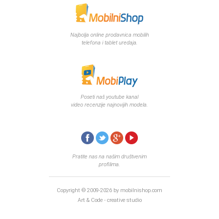
Decembar 2014
Januar 2015
Februar 2015
Najbolja online prodavnica mobilih
Mart 2015
telefona i tablet uredaja.
April 2015
Maj 2015
Juni 2015
Juli 2015
August 2015
Poseti naš youtube kanal
video recenzije najnovijih modela.
Septembar 2015
Oktobar 2015
Novembar 2015
Decembar 2015
Januar 2016
Pratite nas na našim društvenim
Februar 2016
profilima.
Mart 2016
April 2016
Copyright © 2009-2026 by mobilnishop.com
Maj 2016
Art & Code - creative studio
Juni 2016
Juli 2016