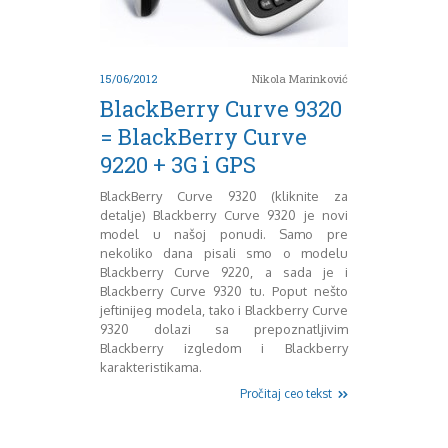
Mart 2013
Sony
Testovi modela
April 2013
Upoređivanje modela
Maj 2013
Windows Phone
Juni 2013
15/06/2012
Nikola Marinković
Zanimljivosti
Juli 2013
BlackBerry Curve 9320
August 2013
= BlackBerry Curve
Septembar 2013
9220 + 3G i GPS
Oktobar 2013
Novembar 2013
BlackBerry Curve 9320 (kliknite za
Decembar 2013
detalje) Blackberry Curve 9320 je novi
Januar 2014
model u našoj ponudi. Samo pre
Februar 2014
nekoliko dana pisali smo o modelu
Mart 2014
Blackberry Curve 9220, a sada je i
Blackberry Curve 9320 tu. Poput nešto
April 2014
jeftinijeg modela, tako i Blackberry Curve
Maj 2014
9320 dolazi sa prepoznatljivim
Juni 2014
Blackberry izgledom i Blackberry
Juli 2014
karakteristikama.
August 2014
Pročitaj ceo tekst
Septembar 2014
Oktobar 2014
Novembar 2014