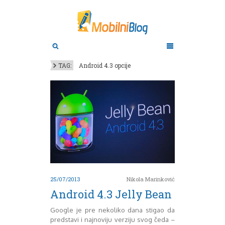
Aktuelno
Oktobar 2011
Novembar 2011
Android
Aplikacije
Decembar 2011
TAG:
Android 4.3 opcije
Januar 2012
Apple
BlackBerry
Februar 2012
Mart 2012
Google
April 2012
HTC
Maj 2012
Huawei
Juni 2012
Igrice
Juli 2012
iOS
August 2012
Lenovo
Septembar 2012
LG
Motorola
Oktobar 2012
25/07/2013
Nikola Marinković
Novembar 2012
Nokia
Android 4.3 Jelly Bean
Pitamo stručnjake
Decembar 2012
Prikaz modela
Januar 2013
Google je pre nekoliko dana stigao da
Samsung
Februar 2013
predstavi i najnoviju verziju svog čeda –