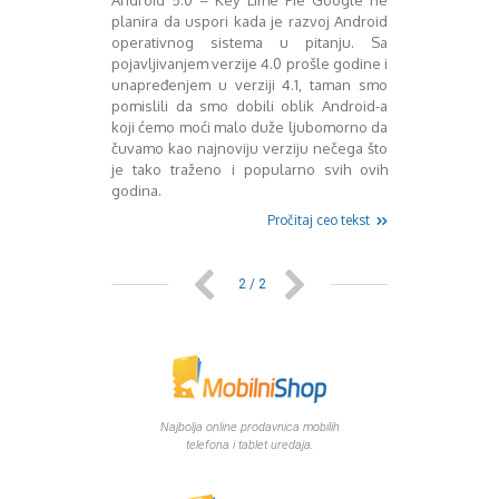
Android 5.0 – Key Lime Pie Google ne
Mart 2013
Sony
planira da uspori kada je razvoj Android
Testovi modela
April 2013
operativnog sistema u pitanju. Sa
Upoređivanje modela
Maj 2013
pojavljivanjem verzije 4.0 prošle godine i
Windows Phone
Juni 2013
unapređenjem u verziji 4.1, taman smo
Zanimljivosti
Juli 2013
pomislili da smo dobili oblik Android-a
koji ćemo moći malo duže ljubomorno da
August 2013
čuvamo kao najnoviju verziju nečega što
Septembar 2013
je tako traženo i popularno svih ovih
Oktobar 2013
godina.
Novembar 2013
Pročitaj ceo tekst
Decembar 2013
Januar 2014
Februar 2014
2 / 2
Mart 2014
April 2014
Maj 2014
Juni 2014
Juli 2014
August 2014
Najbolja online prodavnica mobilih
telefona i tablet uredaja.
Septembar 2014
Oktobar 2014
Novembar 2014