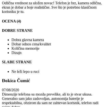
Odlična vrednost za uložen novac! Telefon je brz, kamera odlična,
ekran je dobar a boje realistične. Sve što je potrebno klasičnom
korisniku je tu.
OCENA (4)
DOBRE STRANE
Dobra glavna kamera
Dobar odnos cena/kvalitet
Količina memorije
Dizajn
SLABE STRANE
Ne leži lepo u ruci
Đokica Čumić
07/08/2020
Dimenzije telefona su mozda prevelike, ali to je stvar ukusa.
Generalno sam jako zadovoljan, autonomija baterije je
respektabilna, obzirom da sam ne zahtevan korisnik, telefon radi