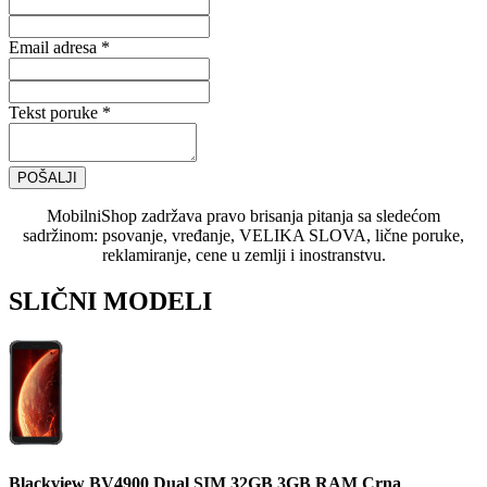
Email adresa *
Tekst poruke *
POŠALJI
MobilniShop zadržava pravo brisanja pitanja sa sledećom
sadržinom: psovanje, vređanje, VELIKA SLOVA, lične poruke,
reklamiranje, cene u zemlji i inostranstvu.
SLIČNI MODELI
Blackview BV4900 Dual SIM 32GB 3GB RAM Crna