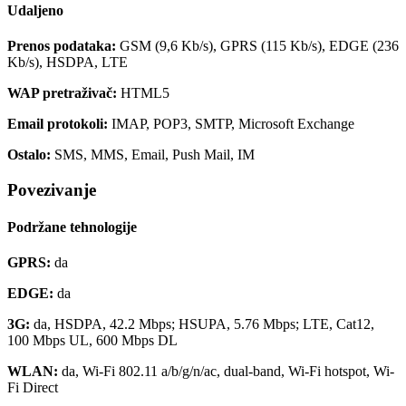
Udaljeno
Prenos podataka:
GSM (9,6 Kb/s), GPRS (115 Kb/s), EDGE (236
Kb/s), HSDPA, LTE
WAP pretraživač:
HTML5
Email protokoli:
IMAP, POP3, SMTP, Microsoft Exchange
Ostalo:
SMS, MMS, Email, Push Mail, IM
Povezivanje
Podržane tehnologije
GPRS:
da
EDGE:
da
3G:
da, HSDPA, 42.2 Mbps; HSUPA, 5.76 Mbps; LTE, Cat12,
100 Mbps UL, 600 Mbps DL
WLAN:
da, Wi-Fi 802.11 a/b/g/n/ac, dual-band, Wi-Fi hotspot, Wi-
Fi Direct