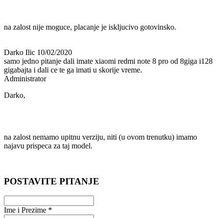
na zalost nije moguce, placanje je iskljucivo gotovinsko.
Darko Ilic
10/02/2020
samo jedno pitanje dali imate xiaomi redmi note 8 pro od 8giga i128
gigabajta i dali ce te ga imati u skorije vreme.
Administrator
Darko,
na zalost nemamo upitnu verziju, niti (u ovom trenutku) imamo
najavu prispeca za taj model.
POSTAVITE PITANJE
Ime i Prezime *