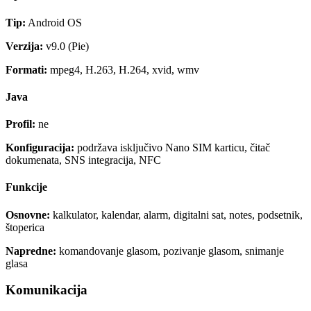
Tip:
Android OS
Verzija:
v9.0 (Pie)
Formati:
mpeg4, H.263, H.264, xvid, wmv
Java
Profil:
ne
Konfiguracija:
podržava isključivo Nano SIM karticu, čitač
dokumenata, SNS integracija, NFC
Funkcije
Osnovne:
kalkulator, kalendar, alarm, digitalni sat, notes, podsetnik,
štoperica
Napredne:
komandovanje glasom, pozivanje glasom, snimanje
glasa
Komunikacija