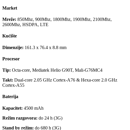
Market
Mreže:
850Mhz, 900Mhz, 1800Mhz, 1900Mhz, 2100Mhz,
2600Mhz, HSDPA, LTE
Kućište
Dimenzije:
161.3 x 76.4 x 8.8 mm
Procesor
Tip:
Octa-core, Mediatek Helio G90T, Mali-G76MC4
Takt:
Dual-core 2.05 GHz Cortex-A76 & Hexa-core 2.0 GHz
Cortex-A55
Baterija
Kapacitet:
4500 mAh
Režim razgovora:
do 24 h (3G)
Stand by režim:
do 680 h (3G)