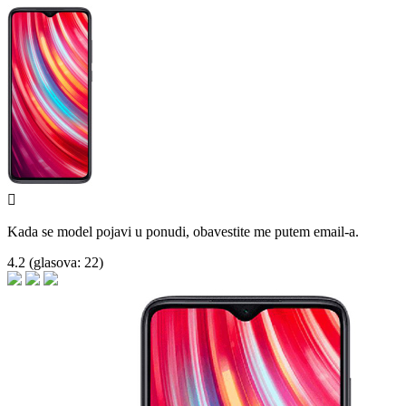

Kada se model pojavi u ponudi, obavestite me putem email-a.
4.2
(glasova:
22
)