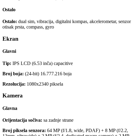
Ostalo
Ostalo:
dual sim, vibracija, digitalni kompas, akcelerometar, senzor
otisak prsta, compass, gyro
Ekran
Glavni
Tip:
IPS LCD (6.53 inča) capacitive
Broj boja:
(24-bit) 16.777.216 boja
Rezolucija:
1080x2340 piksela
Kamera
Glavna
Orijentacija sočiva:
sa zadnje strane
Broj piksela senzora:
64 MP (f/1.8, wide, PDAF) + 8 MP (f/2.2,
13mm, ultrawide) + 2 MP (f/2.4, dedicated macro camera) + 2 MP