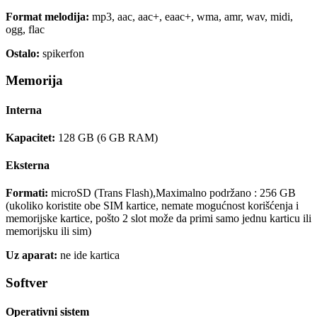
Format melodija:
mp3, aac, aac+, eaac+, wma, amr, wav, midi,
ogg, flac
Ostalo:
spikerfon
Memorija
Interna
Kapacitet:
128 GB (6 GB RAM)
Eksterna
Formati:
microSD (Trans Flash),Maximalno podržano : 256 GB
(ukoliko koristite obe SIM kartice, nemate mogućnost korišćenja i
memorijske kartice, pošto 2 slot može da primi samo jednu karticu ili
memorijsku ili sim)
Uz aparat:
ne ide kartica
Softver
Operativni sistem