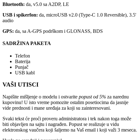
Bluetooth:
da, v5.0 sa A2DP, LE
USB i spikerfon:
da, microUSB v2.0 (Type-C 1.0 Reversible), 3.5'
audio
GPS:
da, sa A-GPS podrškom i GLONASS, BDS
SADRŽINA PAKETA
Telefon
Baterija
Punjač
USB kabl
VAŠI UTISCI
Napišite mišljenje o modelu i ostvarite
popust od 5%
za narednu
kupovinu! U isto vreme pomozite ostalim posetiocima da jasnije
vide prednosti i mane uređaja za koji su zainteresovani.
Svaki tekst će proći proveru administratora i tek nakon toga može
biti objavljen na sajtu i nagrađen. Popust se realizuje u vidu
elektronskog vaučera koji šaljemo na Vaš email i koji važi 3 meseca.