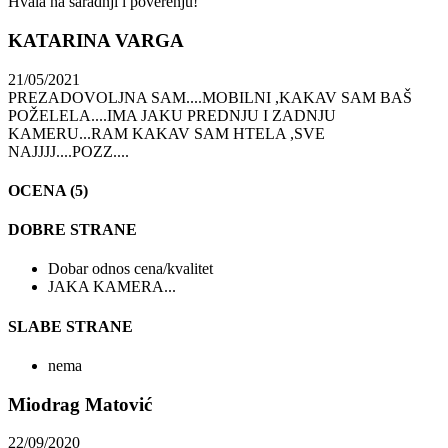
Hvala na saradnji i poverenju!
KATARINA VARGA
21/05/2021
PREZADOVOLJNA SAM....MOBILNI ,KAKAV SAM BAŠ
POŽELELA....IMA JAKU PREDNJU I ZADNJU
KAMERU...RAM KAKAV SAM HTELA ,SVE
NAJJJJ....POZZ....
OCENA (5)
DOBRE STRANE
Dobar odnos cena/kvalitet
JAKA KAMERA...
SLABE STRANE
nema
Miodrag Matović
22/09/2020