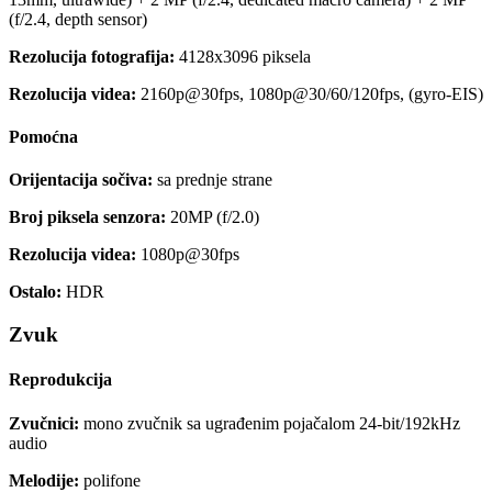
(f/2.4, depth sensor)
Rezolucija fotografija:
4128x3096 piksela
Rezolucija videa:
2160p@30fps, 1080p@30/60/120fps, (gyro-EIS)
Pomoćna
Orijentacija sočiva:
sa prednje strane
Broj piksela senzora:
20MP (f/2.0)
Rezolucija videa:
1080p@30fps
Ostalo:
HDR
Zvuk
Reprodukcija
Zvučnici:
mono zvučnik sa ugrađenim pojačalom 24-bit/192kHz
audio
Melodije:
polifone