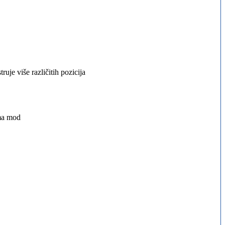
uje više različitih pozicija
ama mod