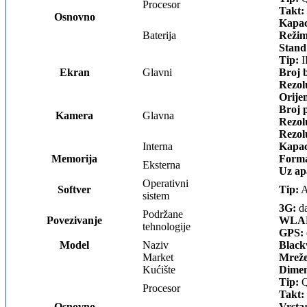
Procesor
Takt:
Osnovno
Kapac
Baterija
Režim
Stand
Tip:
I
Ekran
Glavni
Broj 
Rezol
Orijen
Broj p
Kamera
Glavna
Rezolu
Rezolu
Interna
Kapac
Memorija
Forma
Eksterna
Uz ap
Operativni
Softver
Tip:
A
sistem
3G:
da
Podržane
Povezivanje
WLA
tehnologije
GPS:
Model
Naziv
Black
Market
Mreže
Kućište
Dimen
Tip:
Q
Procesor
Takt:
Osnovno
Vrsta