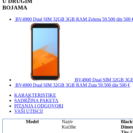
U DRUGIM
BOJAMA
BV4900 Dual SIM 32GB 3GB RAM Zelena
59.500 din
500 
BV4900 Dual SIM 32GB 3GB
BV4900 Dual SIM 32GB 3GB RAM Zuta
59.500 din
500 €
KARAKTERISTIKE
SADRŽINA PAKETA
PITANJA I ODGOVORI
VAŠI UTISCI!
Model
Naziv
Black
Kućište
Dimen
Tip:
Q