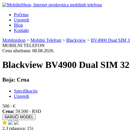
Početna
Uporedi
Blog
Kontakt
Mobilnishop
>
Mobilni Telefoni
>
Blackview
>
BV4900 Dual SIM
MOBILNI TELEFON
Cena ažurirana: 08.08.2026.
Blackview BV4900 Dual SIM 
Boja:
Crna
Specifikacija
Uporedi
500
-
€
Cena:
59.500
- RSD
NARUČI MODEL
2.3
(glasova:
15
)