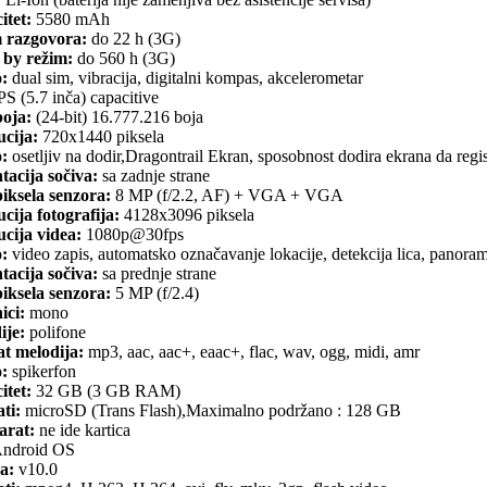
itet:
5580 mAh
 razgovora:
do 22 h (3G)
 by režim:
do 560 h (3G)
o:
dual sim, vibracija, digitalni kompas, akcelerometar
PS (5.7 inča) capacitive
boja:
(24-bit) 16.777.216 boja
ucija:
720x1440 piksela
o:
osetljiv na dodir,Dragontrail Ekran, sposobnost dodira ekrana da registr
tacija sočiva:
sa zadnje strane
iksela senzora:
8 MP (f/2.2, AF) + VGA + VGA
cija fotografija:
4128x3096 piksela
cija videa:
1080p@30fps
o:
video zapis, automatsko označavanje lokacije, detekcija lica, panor
tacija sočiva:
sa prednje strane
iksela senzora:
5 MP (f/2.4)
ici:
mono
ije:
polifone
t melodija:
mp3, aac, aac+, eaac+, flac, wav, ogg, midi, amr
o:
spikerfon
itet:
32 GB (3 GB RAM)
ti:
microSD (Trans Flash),Maximalno podržano : 128 GB
arat:
ne ide kartica
ndroid OS
a:
v10.0