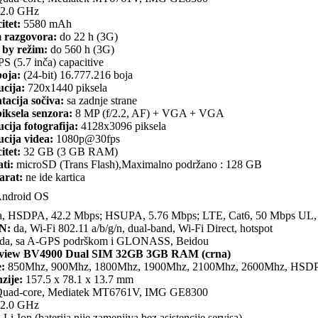
2.0 GHz
itet:
5580 mAh
 razgovora:
do 22 h (3G)
 by režim:
do 560 h (3G)
PS (5.7 inča) capacitive
boja:
(24-bit) 16.777.216 boja
ucija:
720x1440 piksela
tacija sočiva:
sa zadnje strane
iksela senzora:
8 MP (f/2.2, AF) + VGA + VGA
cija fotografija:
4128x3096 piksela
cija videa:
1080p@30fps
itet:
32 GB (3 GB RAM)
ti:
microSD (Trans Flash),Maximalno podržano : 128 GB
arat:
ne ide kartica
ndroid OS
, HSDPA, 42.2 Mbps; HSUPA, 5.76 Mbps; LTE, Cat6, 50 Mbps UL
N:
da, Wi-Fi 802.11 a/b/g/n, dual-band, Wi-Fi Direct, hotspot
da, sa A-GPS podrškom i GLONASS, Beidou
view BV4900 Dual SIM 32GB 3GB RAM (crna)
:
850Mhz, 900Mhz, 1800Mhz, 1900Mhz, 2100Mhz, 2600Mhz, HSD
zije:
157.5 x 78.1 x 13.7 mm
uad-core, Mediatek MT6761V, IMG GE8300
2.0 GHz
:
Li-Ion (baterija nije zamenjiva bez asistencije servisa)