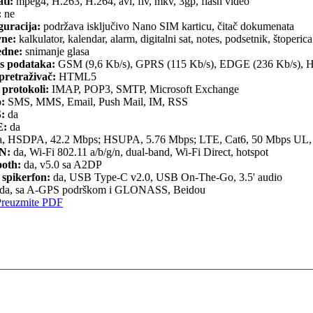
ti:
mpeg4, H.263, H.264, avi, flv, mkv, 3gp, flash video
:
ne
guracija:
podržava isključivo Nano SIM karticu, čitač dokumenata
ne:
kalkulator, kalendar, alarm, digitalni sat, notes, podsetnik, štoperica
dne:
snimanje glasa
s podataka:
GSM (9,6 Kb/s), GPRS (115 Kb/s), EDGE (236 Kb/s),
retraživač:
HTML5
 protokoli:
IMAP, POP3, SMTP, Microsoft Exchange
o:
SMS, MMS, Email, Push Mail, IM, RSS
:
da
:
da
, HSDPA, 42.2 Mbps; HSUPA, 5.76 Mbps; LTE, Cat6, 50 Mbps UL
N:
da, Wi-Fi 802.11 a/b/g/n, dual-band, Wi-Fi Direct, hotspot
ooth:
da, v5.0 sa A2DP
 spikerfon:
da, USB Type-C v2.0, USB On-The-Go, 3.5' audio
da, sa A-GPS podrškom i GLONASS, Beidou
Preuzmite PDF