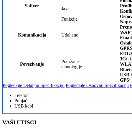
Forma
Softver
Profil
Java
Konfi
Osnov
Funkcije
Napre
Preno
WAP p
Komunikacija
Udaljeno
Email
Ostal
GPRS
EDGE
3G:
da
Podržane
Povezivanje
WLA
tehnologije
Bluet
USB i
GPS:
Pogledajte Detaljnu Specifikaciju
Pogledajte Osnovnu Specifikaciju
Telefon
Punjač
USB kabl
VAŠI UTISCI