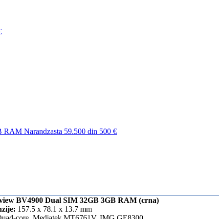
€
 RAM Narandzasta
59.500 din
500 €
view BV4900 Dual SIM 32GB 3GB RAM (crna)
zije:
157.5 x 78.1 x 13.7 mm
uad-core, Mediatek MT6761V, IMG GE8300