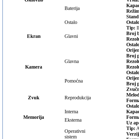
Kapac
Baterija
Režim
Stand
Ostalo
Ostal
Tip:
I
Broj 
Ekran
Glavni
Rezol
Ostal
Orijen
Broj p
Glavna
Rezolu
Kamera
Rezolu
Ostal
Orijen
Pomoćna
Broj p
Zvučn
Melod
Zvuk
Reprodukcija
Forma
Ostal
Interna
Kapac
Memorija
Forma
Eksterna
Uz ap
Tip:
A
Operativni
Verzij
sistem