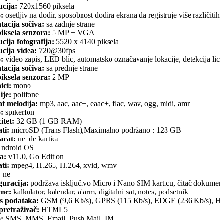
ucija:
720x1560 piksela
o:
osetljiv na dodir, sposobnost dodira ekrana da registruje više različitih
tacija sočiva:
sa zadnje strane
iksela senzora:
5 MP + VGA
cija fotografija:
5520 x 4140 piksela
cija videa:
720@30fps
o:
video zapis, LED blic, automatsko označavanje lokacije, detekcija 
tacija sočiva:
sa prednje strane
iksela senzora:
2 MP
ici:
mono
ije:
polifone
t melodija:
mp3, aac, aac+, eaac+, flac, wav, ogg, midi, amr
o:
spikerfon
itet:
32 GB (1 GB RAM)
ti:
microSD (Trans Flash),Maximalno podržano : 128 GB
arat:
ne ide kartica
ndroid OS
a:
v11.0, Go Edition
ti:
mpeg4, H.263, H.264, xvid, wmv
:
ne
guracija:
podržava isključivo Micro i Nano SIM karticu, čitač dokume
ne:
kalkulator, kalendar, alarm, digitalni sat, notes, podsetnik
s podataka:
GSM (9,6 Kb/s), GPRS (115 Kb/s), EDGE (236 Kb/s),
retraživač:
HTML5
o:
SMS, MMS, Email, Push Mail, IM