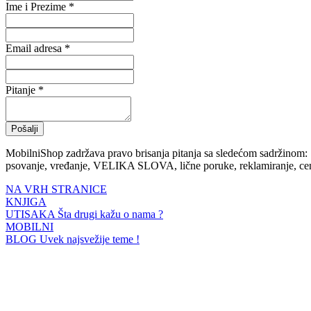
Ime i Prezime *
Email adresa *
Pitanje *
Pošalji
MobilniShop zadržava pravo brisanja pitanja sa sledećom sadržinom:
psovanje, vređanje, VELIKA SLOVA, lične poruke, reklamiranje, cene
NA VRH STRANICE
KNJIGA
UTISAKA
Šta drugi kažu o nama ?
MOBILNI
BLOG
Uvek najsvežije teme !