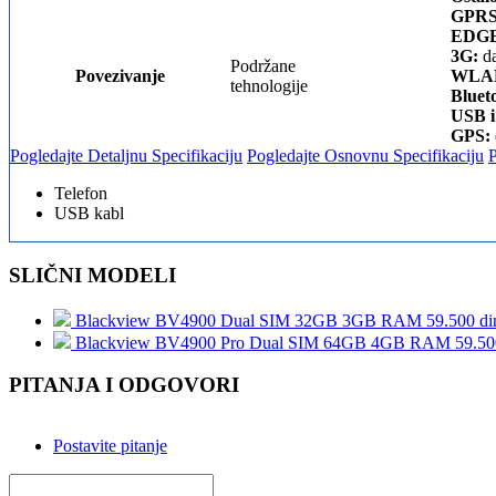
GPRS
EDGE
3G:
da
Podržane
Povezivanje
WLA
tehnologije
Bluet
USB i
GPS:
Pogledajte Detaljnu Specifikaciju
Pogledajte Osnovnu Specifikaciju
Telefon
USB kabl
SLIČNI MODELI
Blackview BV4900 Dual SIM 32GB 3GB RAM
59.500 di
Blackview BV4900 Pro Dual SIM 64GB 4GB RAM
59.50
PITANJA I ODGOVORI
Postavite pitanje