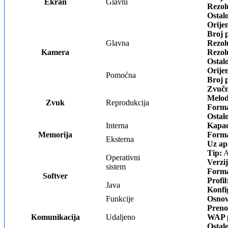
Ekran
Glavni
Rezol
Ostal
Orijen
Broj p
Glavna
Rezolu
Kamera
Rezolu
Ostal
Orijen
Pomoćna
Broj p
Zvučn
Melod
Zvuk
Reprodukcija
Forma
Ostal
Interna
Kapac
Memorija
Forma
Eksterna
Uz ap
Tip:
A
Operativni
Verzij
sistem
Forma
Softver
Profil
Java
Konfi
Funkcije
Osnov
Preno
Komunikacija
Udaljeno
WAP p
Ostal