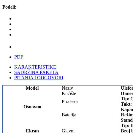
Podeli:
PDF
KARAKTERISTIKE
SADRŽINA PAKETA
PITANJA I ODGOVORI
Model
Naziv
Ulefo
Kućište
Dimen
Tip:
Q
Procesor
Takt:
Osnovno
Kapac
Baterija
Režim
Stand
Tip:
I
Ekran
Glavni
Broj 