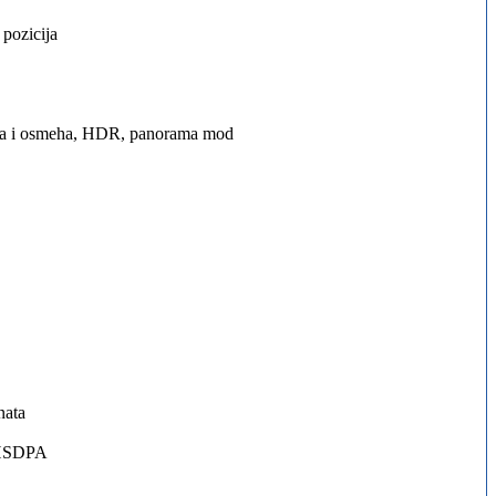
 pozicija
lica i osmeha, HDR, panorama mod
nata
 HSDPA