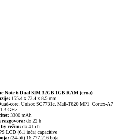
ne Note 6 Dual SIM 32GB 1GB RAM (crna)
zije:
155.4 x 73.4 x 8.5 mm
uad-core, Unisoc SC7731e, Mali-T820 MP1, Cortex-A7
1.3 GHz
itet:
3300 mAh
 razgovora:
do 22 h
 by režim:
do 415 h
PS LCD (6.1 inča) capacitive
boja:
(24-bit) 16.777.216 boja