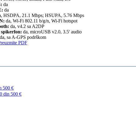
:
da
:
da
, HSDPA, 21.1 Mbps; HSUPA, 5.76 Mbps
N:
da, Wi-Fi 802.11 b/g/n, Wi-Fi hotspot
ooth:
da, v4.2 sa A2DP
 spikerfon:
da, microUSB v2.0, 3.5' audio
da, sa A-GPS podrškom
Preuzmite PDF
n
500 €
0 din
500 €