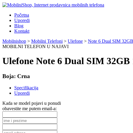
Početna
Uporedi
Blog
Kontakt
Mobilnishop
>
Mobilni Telefoni
>
Ulefone
>
Note 6 Dual SIM 32
MOBILNI TELEFON U NAJAVI
Ulefone Note 6 Dual SIM 32G
Boja:
Crna
Specifikacija
Uporedi
Kada se model pojavi u ponudi
obavestite me putem email-a: