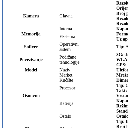
Rezol
Orijen
Broj p
Kamera
Glavna
Rezolu
Rezolu
Interna
Kapac
Memorija
Forma
Eksterna
Uz ap
Operativni
Softver
Tip:
A
sistem
3G:
da
Podržane
Povezivanje
WLA
tehnologije
GPS:
Model
Naziv
Ulefo
Market
Mreže
Kućište
Dimen
Tip:
Q
Procesor
Takt:
Osnovno
Vrsta
Kapac
Baterija
Režim
Stand
Ostalo
Ostal
Tip:
I
Broj 