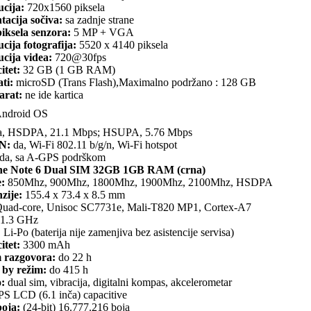
ucija:
720x1560 piksela
tacija sočiva:
sa zadnje strane
iksela senzora:
5 MP + VGA
cija fotografija:
5520 x 4140 piksela
cija videa:
720@30fps
itet:
32 GB (1 GB RAM)
ti:
microSD (Trans Flash),Maximalno podržano : 128 GB
arat:
ne ide kartica
ndroid OS
, HSDPA, 21.1 Mbps; HSUPA, 5.76 Mbps
N:
da, Wi-Fi 802.11 b/g/n, Wi-Fi hotspot
da, sa A-GPS podrškom
ne Note 6 Dual SIM 32GB 1GB RAM (crna)
:
850Mhz, 900Mhz, 1800Mhz, 1900Mhz, 2100Mhz, HSDPA
zije:
155.4 x 73.4 x 8.5 mm
uad-core, Unisoc SC7731e, Mali-T820 MP1, Cortex-A7
1.3 GHz
:
Li-Po (baterija nije zamenjiva bez asistencije servisa)
itet:
3300 mAh
 razgovora:
do 22 h
 by režim:
do 415 h
o:
dual sim, vibracija, digitalni kompas, akcelerometar
PS LCD (6.1 inča) capacitive
boja:
(24-bit) 16.777.216 boja