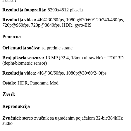
Rezolucija fotografija:
5290x4512 piksela
Rezolucija videa:
4K@30/60fps, 1080p@30/60/120/240/480fps,
720p@960fps, 720p@3840fps, HDR, gyro-EIS
Pomoćna
Orijentacija sočiva:
sa prednje strane
Broj piksela senzora:
13 MP (f/2.4, 18mm ultrawide) + TOF 3D
(depht/biometric sensor)
Rezolucija videa:
4K@30/60fps, 1080p@30/60/240fps
Ostalo:
HDR, Panorama Mod
Zvuk
Reprodukcija
Zvučnici:
stereo zvučnik sa ugrađenim pojačalom 32-bit/384kHz
audio