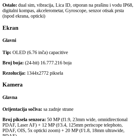
Ostalo:
dual sim, vibracija, Lica ID, otporan na prašinu i vodu IP68,
digitalni kompas, akcelerometar, Gyroscope, senzor otisak prsta
(ispod ekrana, opticki)
Ekran
Glavni
Tip:
OLED (6.76 inča) capacitive
Broj boja:
(24-bit) 16.777.216 boja
Rezolucija:
1344x2772 piksela
Kamera
Glavna
Orijentacija sočiva:
sa zadnje strane
Broj piksela senzora:
50 MP (f1.9, 23mm wide, omnidirectional
PDAF, Laser AF) + 12 MP (f/3.4, 125mm periscope telephoto,
PDAF, OIS, 5x opticki zoom) + 20 MP (f/1.8, 18mm ultrawide,
PDAF)