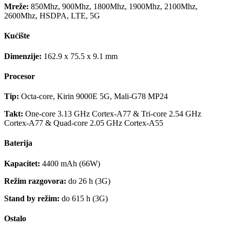
Mreže:
850Mhz, 900Mhz, 1800Mhz, 1900Mhz, 2100Mhz,
2600Mhz, HSDPA, LTE, 5G
Kućište
Dimenzije:
162.9 x 75.5 x 9.1 mm
Procesor
Tip:
Octa-core, Kirin 9000E 5G, Mali-G78 MP24
Takt:
One-core 3.13 GHz Cortex-A77 & Tri-core 2.54 GHz
Cortex-A77 & Quad-core 2.05 GHz Cortex-A55
Baterija
Kapacitet:
4400 mAh (66W)
Režim razgovora:
do 26 h (3G)
Stand by režim:
do 615 h (3G)
Ostalo