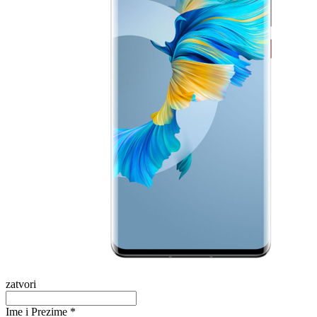
zatvori
Ime i Prezime *