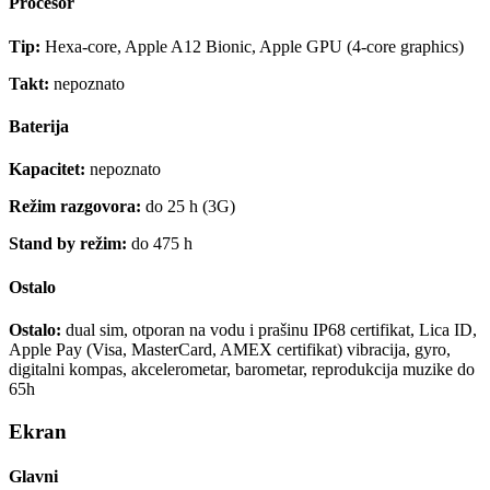
Procesor
Tip:
Hexa-core, Apple A12 Bionic, Apple GPU (4-core graphics)
Takt:
nepoznato
Baterija
Kapacitet:
nepoznato
Režim razgovora:
do 25 h (3G)
Stand by režim:
do 475 h
Ostalo
Ostalo:
dual sim, otporan na vodu i prašinu IP68 certifikat, Lica ID,
Apple Pay (Visa, MasterCard, AMEX certifikat) vibracija, gyro,
digitalni kompas, akcelerometar, barometar, reprodukcija muzike do
65h
Ekran
Glavni