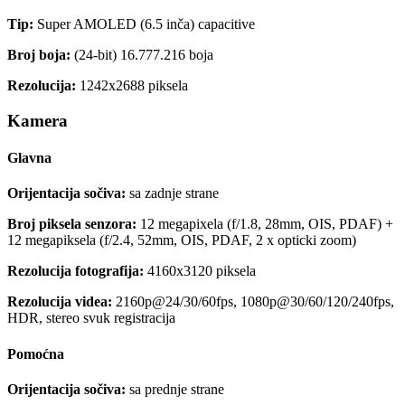
Tip:
Super AMOLED (6.5 inča) capacitive
Broj boja:
(24-bit) 16.777.216 boja
Rezolucija:
1242x2688 piksela
Kamera
Glavna
Orijentacija sočiva:
sa zadnje strane
Broj piksela senzora:
12 megapixela (f/1.8, 28mm, OIS, PDAF) +
12 megapiksela (f/2.4, 52mm, OIS, PDAF, 2 x opticki zoom)
Rezolucija fotografija:
4160x3120 piksela
Rezolucija videa:
2160p@24/30/60fps, 1080p@30/60/120/240fps,
HDR, stereo svuk registracija
Pomoćna
Orijentacija sočiva:
sa prednje strane