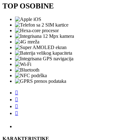
TOP OSOBINE




KARAKTERISTIKE