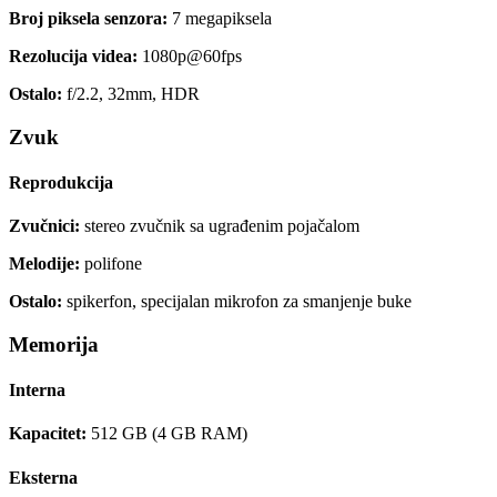
Broj piksela senzora:
7 megapiksela
Rezolucija videa:
1080p@60fps
Ostalo:
f/2.2, 32mm, HDR
Zvuk
Reprodukcija
Zvučnici:
stereo zvučnik sa ugrađenim pojačalom
Melodije:
polifone
Ostalo:
spikerfon, specijalan mikrofon za smanjenje buke
Memorija
Interna
Kapacitet:
512 GB (4 GB RAM)
Eksterna