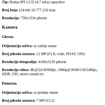
Tip:
Retina IPS LCD (4.7 inča) capacitive
Broj boja:
(24-bit) 16.777.216 boja
Rezolucija:
750x1334 piksela
Kamera
Glavna
Orijentacija sočiva:
sa zadnje strane
Broj piksela senzora:
12 MP (f/1.8, wide, PDAF, OIS)
Rezolucija fotografija:
4160x3120 piksela
Rezolucija videa:
4K@24/30/60fps, 1080p@30/60/120/240fps,
HDR, OIS, stereo sound rec.
Pomoćna
Orijentacija sočiva:
sa prednje strane
Broj piksela senzora:
7 MP (f/2.2)