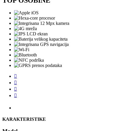
TOP OSOBINE




KARAKTERISTIKE