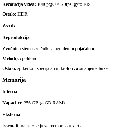
Rezolucija videa:
1080p@30/120fps; gyro-EIS
Ostalo:
HDR
Zvuk
Reprodukcija
Zvučnici:
stereo zvučnik sa ugrađenim pojačalom
Melodije:
polifone
Ostalo:
spikerfon, specijalan mikrofon za smanjenje buke
Memorija
Interna
Kapacitet:
256 GB (4 GB RAM)
Eksterna
Formati:
nema opciju za memorijsku karticu