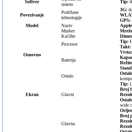
Softver
Tip:
i
sistem
3G:
da
Podržane
Povezivanje
WLA
tehnologije
GPS:
Model
Naziv
Apple
Market
Mreže
Kućište
Dimen
Tip:
H
Procesor
Takt:
Vrsta
Osnovno
Kapac
Baterija
Režim
Stand
Ostal
Ostalo
kompas
Tip:
L
Broj 
Ekran
Glavni
Rezol
Ostal
wide c
Orijen
Broj p
Rezolu
Glavna
Rezolu
Ostal