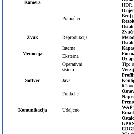
Kamera
HDR, 
Orijen
Broj p
Pomoćna
Rezolu
Ostal
Zvučn
Zvuk
Reprodukcija
Melod
Ostal
Interna
Kapac
Memorija
Forma
Eksterna
Uz ap
Operativni
Tip:
i
sistem
Verzij
Profil
Softver
Java
Konfi
iClou
Osnov
Funkcije
Napre
Preno
WAP p
Komunikacija
Udaljeno
Email
Ostal
GPRS
EDGE