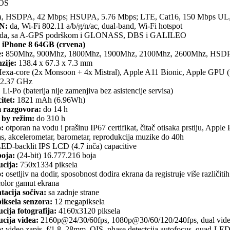
OS
, HSDPA, 42 Mbps; HSUPA, 5.76 Mbps; LTE, Cat16, 150 Mbps UL
N:
da, Wi-Fi 802.11 a/b/g/n/ac, dual-band, Wi-Fi hotspot
da, sa A-GPS podrškom i GLONASS, DBS i GALILEO
 iPhone 8 64GB (crvena)
:
850Mhz, 900Mhz, 1800Mhz, 1900Mhz, 2100Mhz, 2600Mhz, HSD
zije:
138.4 x 67.3 x 7.3 mm
exa-core (2x Monsoon + 4x Mistral), Apple A11 Bionic, Apple GPU (t
2.37 GHz
:
Li-Po (baterija nije zamenjiva bez asistencije servisa)
itet:
1821 mAh (6.96Wh)
 razgovora:
do 14 h
 by režim:
do 310 h
o:
otporan na vodu i prašinu IP67 certifikat, čitač otisaka prstiju, Apple
, akcelerometar, barometar, reprodukcija muzike do 40h
ED-backlit IPS LCD (4.7 inča) capacitive
boja:
(24-bit) 16.777.216 boja
ucija:
750x1334 piksela
o:
osetljiv na dodir, sposobnost dodira ekrana da registruje više različi
olor gamut ekrana
tacija sočiva:
sa zadnje strane
iksela senzora:
12 megapiksela
cija fotografija:
4160x3120 piksela
cija videa:
2160p@24/30/60fps, 1080p@30/60/120/240fps, dual video
o:
video zapis, f/1.8, 28mm, OIS, phase detectcija autofocus, quad-LED (