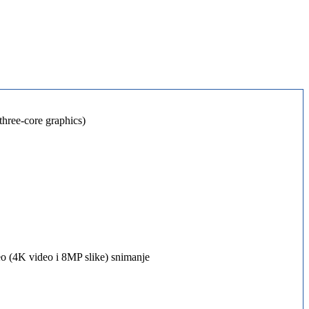
hree-core graphics)
 (4K video i 8MP slike) snimanje