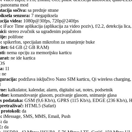
panorama mod
tacija sočiva:
sa prednje strane
iksela senzora:
7 megapiksela
cija videa:
1080p@30fps, 720p@240fps
o:
iFace Time aplikacija (aplikacija za video poziv), f/2.2, detekcija l
ici:
stereo zvučnik sa ugrađenim pojačalom
ije:
polifone
o:
spikerfon, specijalan mikrofon za smanjenje buke
itet:
64 GB (2 GB RAM)
ti:
nema opciju za memorijsku karticu
arat:
ne ide kartica
OS
a:
11
:
ne
guracija:
podržava isključivo Nano SIM karticu, Qi wireless charging,
d
ne:
kalkulator, kalendar, alarm, digitalni sat, notes, podsetnik
dne:
komandovanje glasom, pozivanje glasom, snimanje glasa
s podataka:
GSM (9,6 Kb/s), GPRS (115 Kb/s), EDGE (236 Kb/s),
retraživač:
HTML5 (Safari)
 protokoli:
da
o:
iMessage, SMS, MMS, Email, Push
:
da
:
da