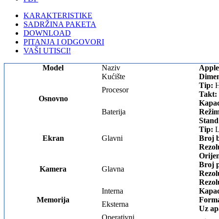
KARAKTERISTIKE
SADRŽINA PAKETA
DOWNLOAD
PITANJA I ODGOVORI
VAŠI UTISCI!
Model
Naziv
Apple
Kućište
Dimen
Tip:
H
Procesor
Takt:
Osnovno
Kapac
Baterija
Režim
Stand
Tip:
L
Ekran
Glavni
Broj 
Rezol
Orijen
Broj p
Kamera
Glavna
Rezolu
Rezolu
Interna
Kapac
Memorija
Forma
Eksterna
Uz ap
Operativni