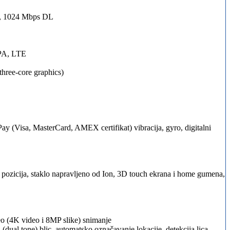
, 1024 Mbps DL
PA, LTE
hree-core graphics)
 Pay (Visa, MasterCard, AMEX certifikat) vibracija, gyro, digitalni
tih pozicija, staklo napravljeno od Ion, 3D touch ekrana i home gumena,
 (4K video i 8MP slike) snimanje
dual tone) blic, automatsko označavanje lokacije, detekcija lica,