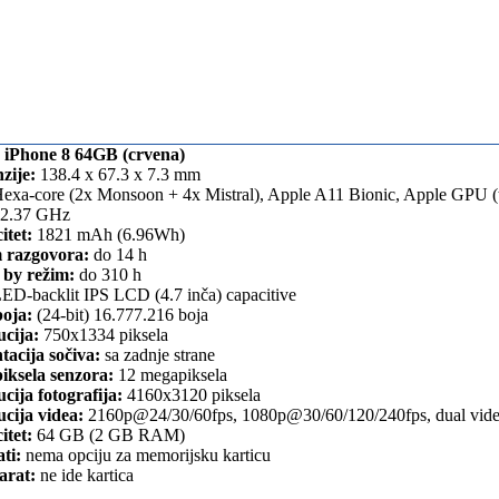
 iPhone 8 64GB (crvena)
zije:
138.4 x 67.3 x 7.3 mm
exa-core (2x Monsoon + 4x Mistral), Apple A11 Bionic, Apple GPU (t
2.37 GHz
itet:
1821 mAh (6.96Wh)
 razgovora:
do 14 h
 by režim:
do 310 h
ED-backlit IPS LCD (4.7 inča) capacitive
boja:
(24-bit) 16.777.216 boja
ucija:
750x1334 piksela
tacija sočiva:
sa zadnje strane
iksela senzora:
12 megapiksela
cija fotografija:
4160x3120 piksela
cija videa:
2160p@24/30/60fps, 1080p@30/60/120/240fps, dual video
itet:
64 GB (2 GB RAM)
ti:
nema opciju za memorijsku karticu
arat:
ne ide kartica