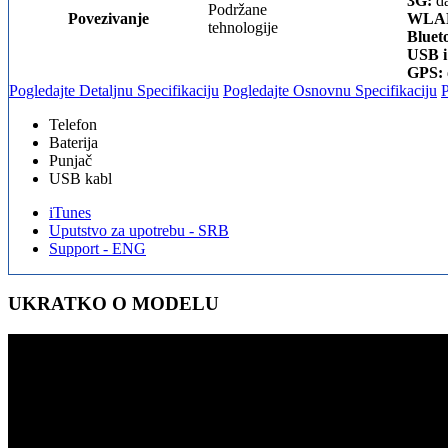
3G:
da
Podržane
Povezivanje
WLA
tehnologije
Bluet
USB i
GPS:
Pogledajte Detaljnu Specifikaciju
Pogledajte Osnovnu Specifikaciju
Telefon
Baterija
Punjač
USB kabl
iTunes
Uputstvo za upotrebu - SRB
Support - ENG
UKRATKO O MODELU