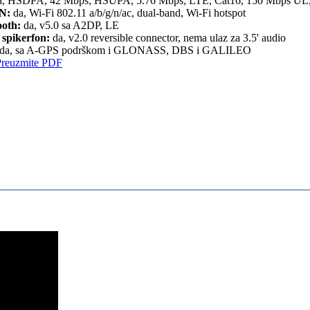
, HSDPA, 42 Mbps; HSUPA, 5.76 Mbps; LTE, Cat16, 150 Mbps UL
N:
da, Wi-Fi 802.11 a/b/g/n/ac, dual-band, Wi-Fi hotspot
ooth:
da, v5.0 sa A2DP, LE
 spikerfon:
da, v2.0 reversible connector, nema ulaz za 3.5' audio
da, sa A-GPS podrškom i GLONASS, DBS i GALILEO
Preuzmite PDF