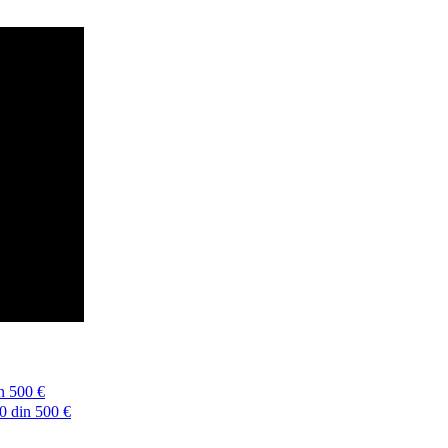
n
500 €
0 din
500 €