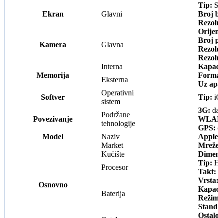
Tip:
S
Ekran
Glavni
Broj 
Rezol
Orijen
Broj p
Kamera
Glavna
Rezolu
Rezolu
Interna
Kapac
Memorija
Forma
Eksterna
Uz ap
Operativni
Softver
Tip:
i
sistem
3G:
da
Podržane
Povezivanje
WLA
tehnologije
GPS:
Model
Naziv
Apple
Market
Mreže
Kućište
Dimen
Tip:
H
Procesor
Takt:
Vrsta
Osnovno
Kapac
Baterija
Režim
Stand
Ostal