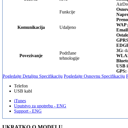
AirDr
Osnov
Funkcije
Napre
Preno
WAP p
Komunikacija
Udaljeno
Email
Ostal
GPRS
EDGE
3G:
da
Podržane
Povezivanje
WLA
tehnologije
Bluet
USB i
GPS:
Pogledajte Detaljnu Specifikaciju
Pogledajte Osnovnu Specifikaciju
Telefon
USB kabl
iTunes
Uputstvo za upotrebu - ENG
Support - ENG
UKRATKO O MODELU