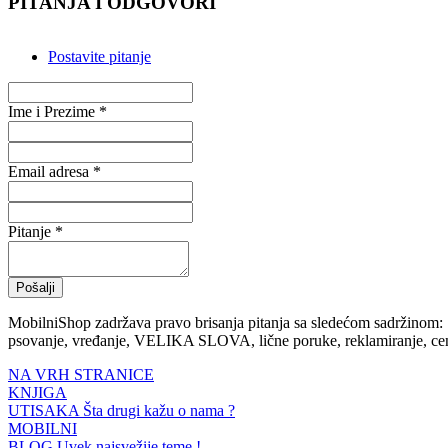
PITANJA I ODGOVORI
Postavite pitanje
Ime i Prezime *
Email adresa *
Pitanje *
Pošalji
MobilniShop zadržava pravo brisanja pitanja sa sledećom sadržinom:
psovanje, vređanje, VELIKA SLOVA, lične poruke, reklamiranje, cene
NA VRH STRANICE
KNJIGA
UTISAKA
Šta drugi kažu o nama ?
MOBILNI
BLOG
Uvek najsvežije teme !