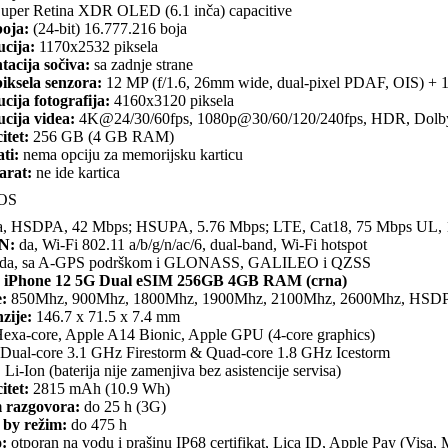
uper Retina XDR OLED (6.1 inča) capacitive
boja:
(24-bit) 16.777.216 boja
ucija:
1170x2532 piksela
tacija sočiva:
sa zadnje strane
iksela senzora:
12 MP (f/1.6, 26mm wide, dual-pixel PDAF, OIS) + 1
cija fotografija:
4160x3120 piksela
cija videa:
4K@24/30/60fps, 1080p@30/60/120/240fps, HDR, Dolby V
itet:
256 GB (4 GB RAM)
ti:
nema opciju za memorijsku karticu
arat:
ne ide kartica
OS
, HSDPA, 42 Mbps; HSUPA, 5.76 Mbps; LTE, Cat18, 75 Mbps UL,
N:
da, Wi-Fi 802.11 a/b/g/n/ac/6, dual-band, Wi-Fi hotspot
da, sa A-GPS podrškom i GLONASS, GALILEO i QZSS
 iPhone 12 5G Dual eSIM 256GB 4GB RAM (crna)
:
850Mhz, 900Mhz, 1800Mhz, 1900Mhz, 2100Mhz, 2600Mhz, HSD
zije:
146.7 x 71.5 x 7.4 mm
exa-core, Apple A14 Bionic, Apple GPU (4-core graphics)
Dual-core 3.1 GHz Firestorm & Quad-core 1.8 GHz Icestorm
:
Li-Ion (baterija nije zamenjiva bez asistencije servisa)
itet:
2815 mAh (10.9 Wh)
 razgovora:
do 25 h (3G)
 by režim:
do 475 h
o:
otporan na vodu i prašinu IP68 certifikat, Lica ID, Apple Pay (Visa, 