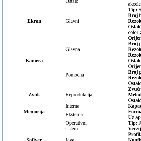
Ostalo
akcele
Tip:
S
Broj 
Ekran
Glavni
Rezol
Ostal
color 
Orijen
Broj p
Glavna
Rezolu
Rezolu
Kamera
Ostal
Orijen
Broj p
Pomoćna
Rezolu
Ostal
Zvučn
Zvuk
Reprodukcija
Melod
Ostal
Interna
Kapac
Memorija
Forma
Eksterna
Uz ap
Operativni
Tip:
i
sistem
Verzij
Profil
Softver
Java
Konfi