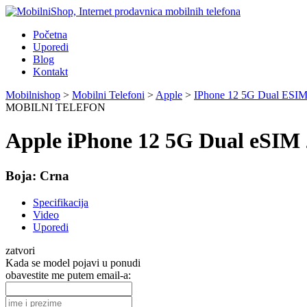
Početna
Uporedi
Blog
Kontakt
Mobilnishop
>
Mobilni Telefoni
>
Apple
>
IPhone 12 5G Dual ES
MOBILNI TELEFON
Apple iPhone 12 5G Dual eS
Boja:
Crna
Specifikacija
Video
Uporedi
zatvori
Kada se model pojavi u ponudi
obavestite me putem email-a: