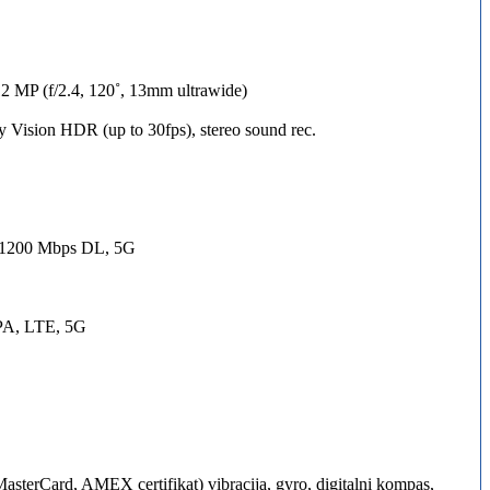
2 MP (f/2.4, 120˚, 13mm ultrawide)
ision HDR (up to 30fps), stereo sound rec.
 1200 Mbps DL, 5G
PA, LTE, 5G
MasterCard, AMEX certifikat) vibracija, gyro, digitalni kompas,