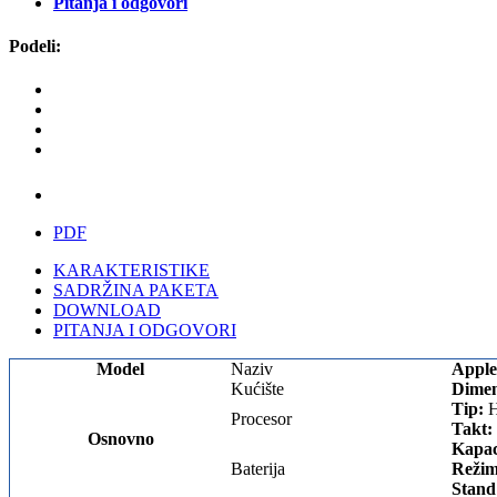
Pitanja i odgovori
Podeli:
PDF
KARAKTERISTIKE
SADRŽINA PAKETA
DOWNLOAD
PITANJA I ODGOVORI
Model
Naziv
Apple
Kućište
Dimen
Tip:
H
Procesor
Takt:
Osnovno
Kapac
Baterija
Režim
Stand