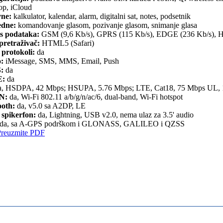
op, iCloud
ne:
kalkulator, kalendar, alarm, digitalni sat, notes, podsetnik
dne:
komandovanje glasom, pozivanje glasom, snimanje glasa
s podataka:
GSM (9,6 Kb/s), GPRS (115 Kb/s), EDGE (236 Kb/s),
retraživač:
HTML5 (Safari)
 protokoli:
da
o:
iMessage, SMS, MMS, Email, Push
:
da
:
da
, HSDPA, 42 Mbps; HSUPA, 5.76 Mbps; LTE, Cat18, 75 Mbps UL,
N:
da, Wi-Fi 802.11 a/b/g/n/ac/6, dual-band, Wi-Fi hotspot
ooth:
da, v5.0 sa A2DP, LE
 spikerfon:
da, Lightning, USB v2.0, nema ulaz za 3.5' audio
da, sa A-GPS podrškom i GLONASS, GALILEO i QZSS
Preuzmite PDF