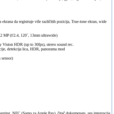
a ekrana da registruje više različitih pozicija, True-tone ekran, wide
2 MP (f/2.4, 120˚, 13mm ultrawide)
ision HDR (up to 30fps), stereo sound rec.
cije, detekcija lica, HDR, panorama mod
 sensor)
arging, NFC (Samo za Apple Pay), čitač dokumenata, sns integracija,