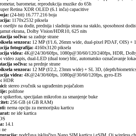
rometar, barometar, reprodukcija muzike do 65h
uper Retina XDR OLED (6.1 inča) capacitive
boja:
(24-bit) 16.777.216 boja
ucija:
1170x2532 piksela
o:
osetljiv na dodir, prednija i sladnija strana na staklo, sposobnost dodir
gamut ekrana, Dolby Vision/HDR10, 625 nits
tacija sočiva:
sa zadnje strane
iksela senzora:
12 MP (f/1.6, 26mm wide, dual-pixel PDAF, OIS) + 1
cija fotografija:
4160x3120 piksela
cija videa:
4K@24/30/60fps, 1080p@30/60/120/240fps, HDR, Dolby V
o:
video zapis, dual-LED (dual tone) blic, automatsko označavanje loka
tacija sočiva:
sa prednje strane
iksela senzora:
12 MP (f/2.2, 23mm wide) + SL 3D, (depth/biometrics
cija videa:
4K@24/30/60fps, 1080p@30/60/120fps, gyro-EIS
o:
HDR
ici:
stereo zvučnik sa ugrađenim pojačalom
ije:
polifone
o:
spikerfon, specijalan mikrofon za smanjenje buke
itet:
256 GB (4 GB RAM)
ti:
nema opciju za memorijsku karticu
arat:
ne ide kartica
OS
a:
14.1
:
ne
guracija:
podržava isključivo Nano SIM karticu i eSIM, Qi wireless ch