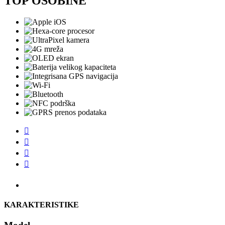
TOP OSOBINE




KARAKTERISTIKE