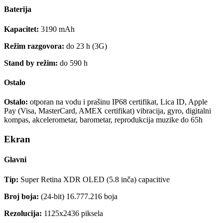
Baterija
Kapacitet:
3190 mAh
Režim razgovora:
do 23 h (3G)
Stand by režim:
do 590 h
Ostalo
Ostalo:
otporan na vodu i prašinu IP68 certifikat, Lica ID, Apple
Pay (Visa, MasterCard, AMEX certifikat) vibracija, gyro, digitalni
kompas, akcelerometar, barometar, reprodukcija muzike do 65h
Ekran
Glavni
Tip:
Super Retina XDR OLED (5.8 inča) capacitive
Broj boja:
(24-bit) 16.777.216 boja
Rezolucija:
1125x2436 piksela