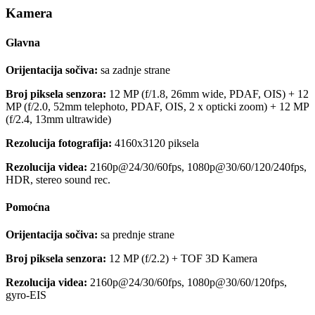
Kamera
Glavna
Orijentacija sočiva:
sa zadnje strane
Broj piksela senzora:
12 MP (f/1.8, 26mm wide, PDAF, OIS) + 12
MP (f/2.0, 52mm telephoto, PDAF, OIS, 2 x opticki zoom) + 12 MP
(f/2.4, 13mm ultrawide)
Rezolucija fotografija:
4160x3120 piksela
Rezolucija videa:
2160p@24/30/60fps, 1080p@30/60/120/240fps,
HDR, stereo sound rec.
Pomoćna
Orijentacija sočiva:
sa prednje strane
Broj piksela senzora:
12 MP (f/2.2) + TOF 3D Kamera
Rezolucija videa:
2160p@24/30/60fps, 1080p@30/60/120fps,
gyro-EIS