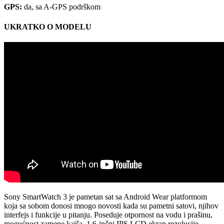
GPS:
da, sa A-GPS podrškom
UKRATKO O MODELU
Sony SmartWatch 3 je pametan sat sa Android Wear platformom
koja sa sobom donosi mnogo novosti kada su pametni satovi, njihov
interfejs i funkcije u pitanju. Poseduje otpornost na vodu i prašinu,
mogućnost zamene kaiša, 1,6-inčni IPS LCD ekran rezolucije