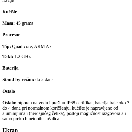
novije
Kućište
Masa:
45 grama
Procesor
Tip:
Quad-core, ARM A7
Takt:
1.2 GHz
Baterija
Stand by režim:
do 2 dana
Ostalo
Ostalo:
otporan na vodu i prašinu IP68 certifikat, baterija traje oko 3
do 4 dana pri normalnom koričšenju, kućište je napravljeno od
aluminijuma i (nerđajućeg čelika), postoji mogućnost razgovora ali
samo preko bluetooth slušalica
Ekran