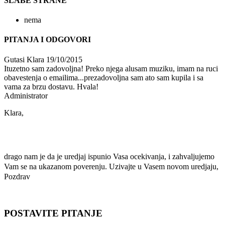
SLABE STRANE
nema
PITANJA I ODGOVORI
Gutasi Klara
19/10/2015
Ituzetno sam zadovoljna! Preko njega alusam muziku, imam na ruci
obavestenja o emailima...prezadovoljna sam ato sam kupila i sa
vama za brzu dostavu. Hvala!
Administrator
Klara,
drago nam je da je uredjaj ispunio Vasa ocekivanja, i zahvaljujemo
Vam se na ukazanom poverenju. Uzivajte u Vasem novom uredjaju,
Pozdrav
POSTAVITE PITANJE