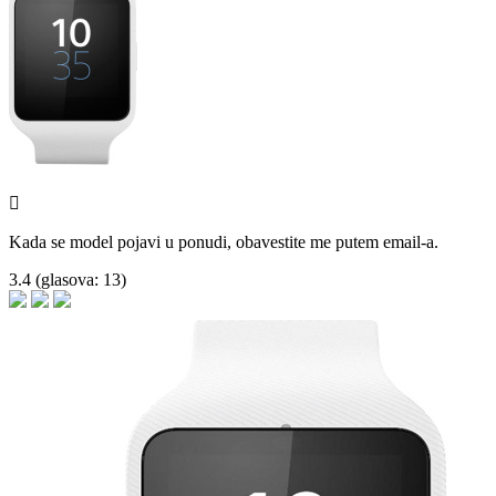

Kada se model pojavi u ponudi, obavestite me putem email-a.
3.4
(glasova:
13
)