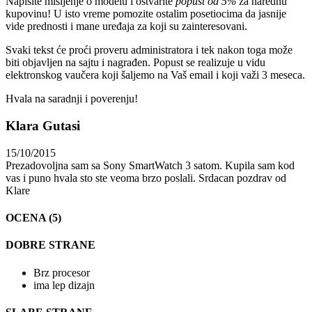
Napišite mišljenje o modelu i ostvarite
popust od 5%
za narednu
kupovinu! U isto vreme pomozite ostalim posetiocima da jasnije
vide prednosti i mane uređaja za koji su zainteresovani.
Svaki tekst će proći proveru administratora i tek nakon toga može
biti objavljen na sajtu i nagrađen. Popust se realizuje u vidu
elektronskog vaučera koji šaljemo na Vaš email i koji važi 3 meseca.
Hvala na saradnji i poverenju!
Klara Gutasi
15/10/2015
Prezadovoljna sam sa Sony SmartWatch 3 satom. Kupila sam kod
vas i puno hvala sto ste veoma brzo poslali. Srdacan pozdrav od
Klare
OCENA (5)
DOBRE STRANE
Brz procesor
ima lep dizajn