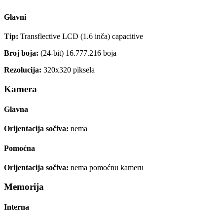
Glavni
Tip:
Transflective LCD (1.6 inča) capacitive
Broj boja:
(24-bit) 16.777.216 boja
Rezolucija:
320x320 piksela
Kamera
Glavna
Orijentacija sočiva:
nema
Pomoćna
Orijentacija sočiva:
nema pomoćnu kameru
Memorija
Interna