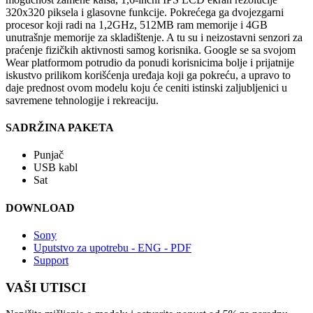
320x320 piksela i glasovne funkcije. Pokrećega ga dvojezgarni
procesor koji radi na 1,2GHz, 512MB ram memorije i 4GB
unutrašnje memorije za skladištenje. A tu su i neizostavni senzori za
praćenje fizičkih aktivnosti samog korisnika. Google se sa svojom
Wear platformom potrudio da ponudi korisnicima bolje i prijatnije
iskustvo prilikom korišćenja uređaja koji ga pokreću, a upravo to
daje prednost ovom modelu koju će ceniti istinski zaljubljenici u
savremene tehnologije i rekreaciju.
SADRŽINA PAKETA
Punjač
USB kabl
Sat
DOWNLOAD
Sony
Uputstvo za upotrebu - ENG - PDF
Support
VAŠI UTISCI