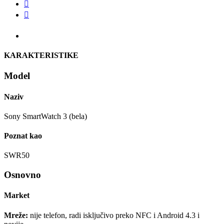


KARAKTERISTIKE
Model
Naziv
Sony SmartWatch 3 (bela)
Poznat kao
SWR50
Osnovno
Market
Mreže:
nije telefon, radi isključivo preko NFC i Android 4.3 i