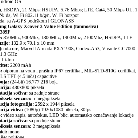
ndroid OS
, HSDPA, 21 Mbps; HSUPA, 5.76 Mbps; LTE, Cat4, 50 Mbps UL, 
N:
da, Wi-Fi 802.11 b/g/n, Wi-Fi hotspot
da, sa A-GPS podrškom i GLONASS
ng Galaxy Xcover 3 Value Edition (tamnosiva)
389F
:
850Mhz, 900Mhz, 1800Mhz, 1900Mhz, 2100Mhz, HSDPA, LTE
zije:
132.9 x 70.1 x 10 mm
uad-core, Marvell Armada PXA1908, Cortex-A53, Vivante GC7000
1.3 GHz
:
Li-Ion
itet:
2200 mAh
o:
otporan na vodu i prašinu IP67 certifikat, MIL-STD-810G certifikat, v
LS TFT (4.5 inča) capacitive
boja:
(24-bit) 16.777.216 boja
ucija:
480x800 piksela
tacija sočiva:
sa zadnje strane
iksela senzora:
5 megapiksela
cija fotografija:
2592 х 1944 piksela
cija videa:
(1080p) 1920x1080 piksela, 30fps
o:
video zapis, autofokus, LED blic, automatsko označavanje lokacije
tacija sočiva:
sa prednje strane
iksela senzora:
2 megapiksela
ici:
mono
ije:
polifone