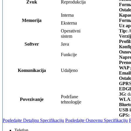
Zvuk
Reprodukcija
Forma
Ostal
Interna
Kapac
Memorija
Forma
Eksterna
Uz ap
Operativni
Tip:
A
sistem
Verzij
Profil
Softver
Java
Konfi
Osnov
Funkcije
Napre
Preno
WAP p
Komunikacija
Udaljeno
Email
Ostal
GPRS
EDGE
3G:
da
Podržane
Povezivanje
WLA
tehnologije
Bluet
USB i
GPS:
Pogledajte Detaljnu Specifikaciju
Pogledajte Osnovnu Specifikaciju
Telefon