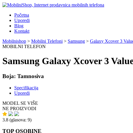
Početna
Uporedi
Blog
Kontakt
Mobilnishop
>
Mobilni Telefoni
>
Samsung
>
Galaxy Xcover 3 Value
MOBILNI TELEFON
Samsung Galaxy Xcover 3 Value
Boja:
Tamnosiva
Specifikacija
Uporedi
MODEL SE VIŠE
NE PROIZVODI
3.8
(glasova:
9
)
TOP OSOBINE