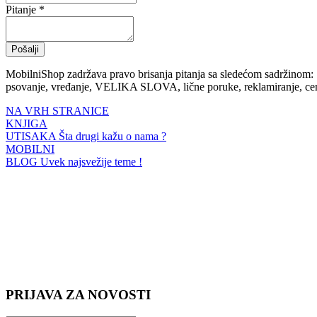
Pitanje *
Pošalji
MobilniShop zadržava pravo brisanja pitanja sa sledećom sadržinom:
psovanje, vređanje, VELIKA SLOVA, lične poruke, reklamiranje, cene
NA VRH STRANICE
KNJIGA
UTISAKA
Šta drugi kažu o nama ?
MOBILNI
BLOG
Uvek najsvežije teme !
PRIJAVA ZA NOVOSTI