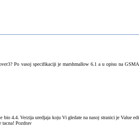
xcover3? Po vasoj specifikaciji je marshmallow 6.1 a u opisu na GSM
 bio 4.4. Verzija uredjaja koju Vi gledate na nasoj stranici je Value edi
je tacna! Pozdrav