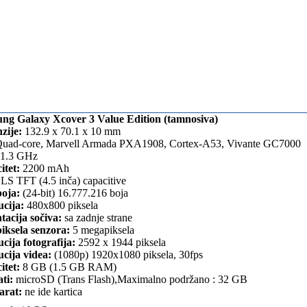
ng Galaxy Xcover 3 Value Edition (tamnosiva)
zije:
132.9 x 70.1 x 10 mm
uad-core, Marvell Armada PXA1908, Cortex-A53, Vivante GC7000
1.3 GHz
itet:
2200 mAh
LS TFT (4.5 inča) capacitive
boja:
(24-bit) 16.777.216 boja
ucija:
480x800 piksela
tacija sočiva:
sa zadnje strane
iksela senzora:
5 megapiksela
cija fotografija:
2592 х 1944 piksela
cija videa:
(1080p) 1920x1080 piksela, 30fps
itet:
8 GB (1.5 GB RAM)
ti:
microSD (Trans Flash),Maximalno podržano : 32 GB
arat:
ne ide kartica