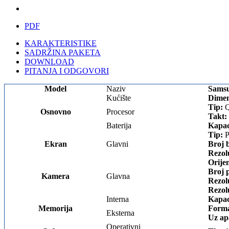
PDF
KARAKTERISTIKE
SADRŽINA PAKETA
DOWNLOAD
PITANJA I ODGOVORI
Model
Naziv
Samsu
Kućište
Dimen
Tip:
Q
Osnovno
Procesor
Takt:
Baterija
Kapac
Tip:
P
Ekran
Glavni
Broj 
Rezol
Orijen
Broj p
Kamera
Glavna
Rezolu
Rezolu
Interna
Kapac
Memorija
Forma
Eksterna
Uz ap
Operativni