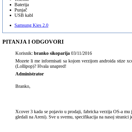
Baterija
Punjač
USB kabl
Samsung Kies 2.0
PITANJA I ODGOVORI
Korisnik:
branko sikoparija
03/11/2016
Mozete li me informisati sa kojom verzijom androida stize 
(Lollipop)? Hvala unapred!
Administrator
Branko,
Xcover 3 kada se pojavio u prodaji, fabricka verzija OS-a mu je
gledali na Areni). Sve u svemu, specifikacija na nasoj stranici 