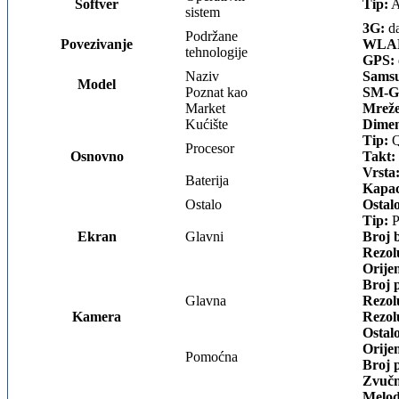
Softver
Tip:
A
sistem
3G:
da
Podržane
Povezivanje
WLA
tehnologije
GPS:
Naziv
Samsu
Model
Poznat kao
SM-G
Market
Mreže
Kućište
Dimen
Tip:
Q
Procesor
Osnovno
Takt:
Vrsta
Baterija
Kapac
Ostalo
Ostal
Tip:
P
Ekran
Glavni
Broj 
Rezol
Orijen
Broj p
Glavna
Rezolu
Kamera
Rezolu
Ostal
Orijen
Pomoćna
Broj p
Zvučn
Melod