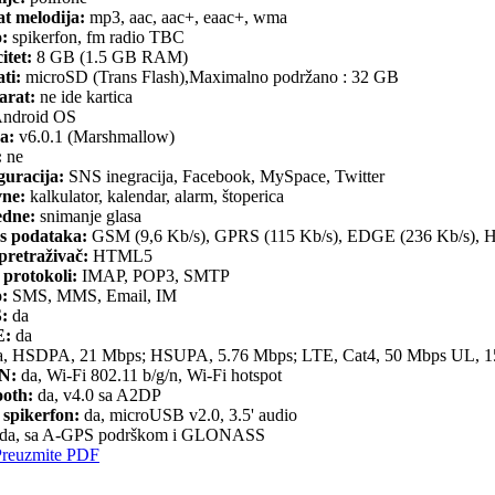
t melodija:
mp3, aac, aac+, eaac+, wma
o:
spikerfon, fm radio TBC
itet:
8 GB (1.5 GB RAM)
ti:
microSD (Trans Flash),Maximalno podržano : 32 GB
arat:
ne ide kartica
ndroid OS
a:
v6.0.1 (Marshmallow)
:
ne
guracija:
SNS inegracija, Facebook, MySpace, Twitter
ne:
kalkulator, kalendar, alarm, štoperica
dne:
snimanje glasa
s podataka:
GSM (9,6 Kb/s), GPRS (115 Kb/s), EDGE (236 Kb/s),
retraživač:
HTML5
 protokoli:
IMAP, POP3, SMTP
o:
SMS, MMS, Email, IM
:
da
:
da
, HSDPA, 21 Mbps; HSUPA, 5.76 Mbps; LTE, Cat4, 50 Mbps UL, 
N:
da, Wi-Fi 802.11 b/g/n, Wi-Fi hotspot
ooth:
da, v4.0 sa A2DP
 spikerfon:
da, microUSB v2.0, 3.5' audio
da, sa A-GPS podrškom i GLONASS
Preuzmite PDF