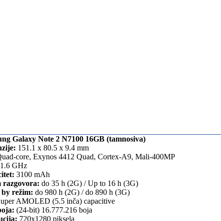
ng Galaxy Note 2 N7100 16GB (tamnosiva)
zije:
151.1 x 80.5 x 9.4 mm
uad-core, Exynos 4412 Quad, Cortex-A9, Mali-400MP
1.6 GHz
itet:
3100 mAh
 razgovora:
do 35 h (2G) / Up to 16 h (3G)
 by režim:
do 980 h (2G) / do 890 h (3G)
uper AMOLED (5.5 inča) capacitive
boja:
(24-bit) 16.777.216 boja
ucija:
720x1280 piksela