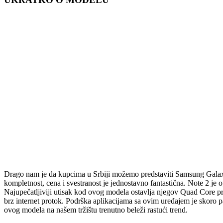
Drago nam je da kupcima u Srbiji možemo predstaviti Samsung Galaxy
kompletnost, cena i svestranost je jednostavno fantastična. Note 
Najupečatljiviji utisak kod ovog modela ostavlja njegov Quad Core pr
brz internet protok. Podrška aplikacijama sa ovim uređajem je skoro 
ovog modela na našem tržištu trenutno beleži rastući trend.