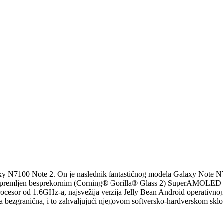
 N7100 Note 2. On je naslednik fantastičnog modela Galaxy Note N700
2 je opremljen besprekornim (Corning® Gorilla® Glass 2) SuperAMOLED
ocesor od 1.6GHz-a, najsvežija verzija Jelly Bean Android operativnog 
pa bezgranična, i to zahvaljujući njegovom softversko-hardverskom sklo