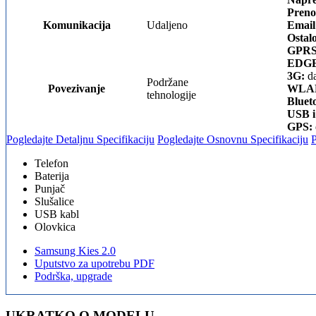
Preno
Komunikacija
Udaljeno
Email
Ostal
GPRS
EDGE
3G:
da
Podržane
Povezivanje
WLA
tehnologije
Bluet
USB i
GPS:
Pogledajte Detaljnu Specifikaciju
Pogledajte Osnovnu Specifikaciju
Telefon
Baterija
Punjač
Slušalice
USB kabl
Olovkica
Samsung Kies 2.0
Uputstvo za upotrebu PDF
Podrška, upgrade
UKRATKO O MODELU