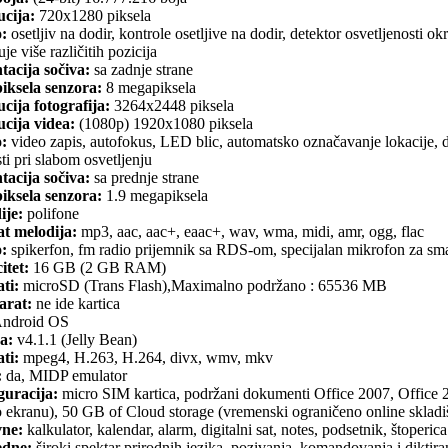
ucija:
720x1280 piksela
o:
osetljiv na dodir, kontrole osetljive na dodir, detektor osvetljenosti o
uje više različitih pozicija
tacija sočiva:
sa zadnje strane
iksela senzora:
8 megapiksela
cija fotografija:
3264x2448 piksela
cija videa:
(1080p) 1920x1080 piksela
o:
video zapis, autofokus, LED blic, automatsko označavanje lokacije, de
sti pri slabom osvetljenju
tacija sočiva:
sa prednje strane
iksela senzora:
1.9 megapiksela
ije:
polifone
t melodija:
mp3, aac, aac+, eaac+, wav, wma, midi, amr, ogg, flac
o:
spikerfon, fm radio prijemnik sa RDS-om, specijalan mikrofon za sm
itet:
16 GB (2 GB RAM)
ti:
microSD (Trans Flash),Maximalno podržano : 65536 MB
arat:
ne ide kartica
ndroid OS
a:
v4.1.1 (Jelly Bean)
ti:
mpeg4, H.263, H.264, divx, wmv, mkv
:
da, MIDP emulator
guracija:
micro SIM kartica, podržani dokumenti Office 2007, Office 2
o ekranu), 50 GB of Cloud storage (vremenski ograničeno online skladi
ne:
kalkulator, kalendar, alarm, digitalni sat, notes, podsetnik, štoperica
dne:
široki spektar prirodnih jezika, pozivanja, komandovanja i diktira