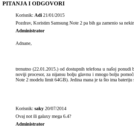
PITANJA I ODGOVORI
Korisnik:
Adi
21/01/2015
Pozdrav, Koristim Samsung Note 2 pa bih ga zamenio sa nekim u
Administrator
Adnane,
trenutno (22.01.2015.) od dostupnih telefona u našoj ponud
noviji procesor, za nijansu bolju glavnu i mnogo bolju pomo
Note 2 modelu limit 64GB). Jedina mana je ta što ima bateriju
Korisnik:
saky
20/07/2014
Ovaj not ili galaxy mega 6.4?
Administrator