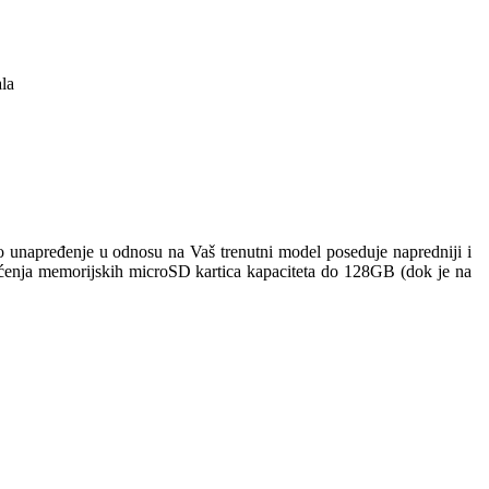
ala
o unapređenje u odnosu na Vaš trenutni model poseduje napredniji i
išćenja memorijskih microSD kartica kapaciteta do 128GB (dok je na