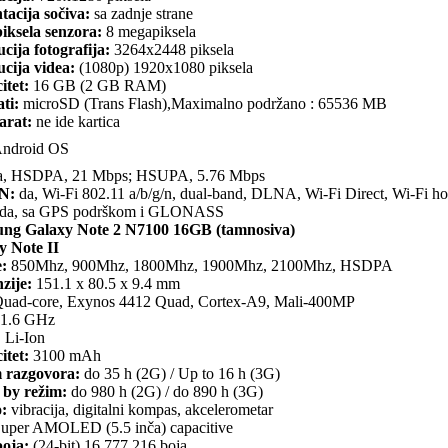
tacija sočiva:
sa zadnje strane
iksela senzora:
8 megapiksela
cija fotografija:
3264x2448 piksela
cija videa:
(1080p) 1920x1080 piksela
itet:
16 GB (2 GB RAM)
ti:
microSD (Trans Flash),Maximalno podržano : 65536 MB
arat:
ne ide kartica
ndroid OS
, HSDPA, 21 Mbps; HSUPA, 5.76 Mbps
N:
da, Wi-Fi 802.11 a/b/g/n, dual-band, DLNA, Wi-Fi Direct, Wi-Fi ho
da, sa GPS podrškom i GLONASS
ng Galaxy Note 2 N7100 16GB (tamnosiva)
y Note II
:
850Mhz, 900Mhz, 1800Mhz, 1900Mhz, 2100Mhz, HSDPA
zije:
151.1 x 80.5 x 9.4 mm
uad-core, Exynos 4412 Quad, Cortex-A9, Mali-400MP
1.6 GHz
:
Li-Ion
itet:
3100 mAh
 razgovora:
do 35 h (2G) / Up to 16 h (3G)
 by režim:
do 980 h (2G) / do 890 h (3G)
o:
vibracija, digitalni kompas, akcelerometar
uper AMOLED (5.5 inča) capacitive
boja:
(24-bit) 16.777.216 boja