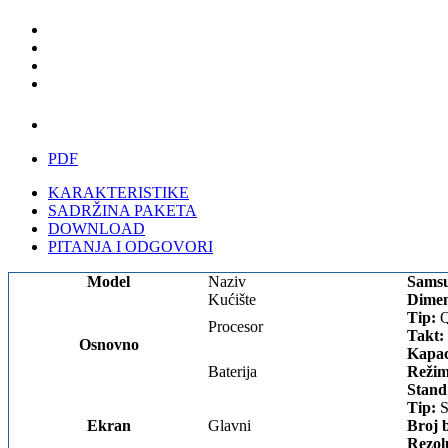
PDF
KARAKTERISTIKE
SADRŽINA PAKETA
DOWNLOAD
PITANJA I ODGOVORI
Model
Naziv
Samsu
Kućište
Dimen
Tip:
Q
Procesor
Takt:
Osnovno
Kapac
Baterija
Režim
Stand
Tip:
S
Ekran
Glavni
Broj 
Rezol