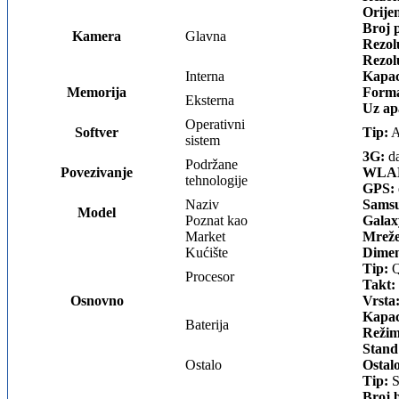
Orijen
Broj p
Kamera
Glavna
Rezolu
Rezolu
Interna
Kapac
Memorija
Forma
Eksterna
Uz ap
Operativni
Softver
Tip:
A
sistem
3G:
da
Podržane
Povezivanje
WLA
tehnologije
GPS:
Naziv
Samsu
Model
Poznat kao
Galax
Market
Mreže
Kućište
Dimen
Tip:
Q
Procesor
Takt:
Osnovno
Vrsta
Kapac
Baterija
Režim
Stand
Ostalo
Ostal
Tip:
S
Broj 