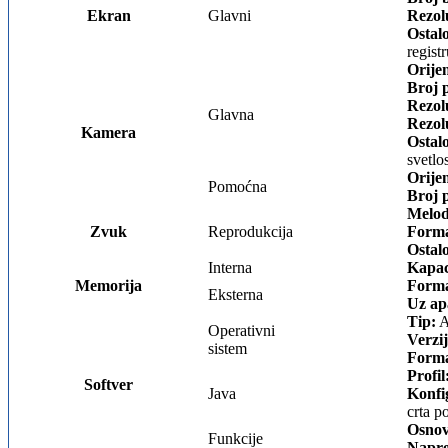
Ekran
Glavni
Rezol
Ostal
registr
Orijen
Broj p
Rezolu
Glavna
Rezolu
Kamera
Ostal
svetlo
Orijen
Pomoćna
Broj p
Melod
Zvuk
Reprodukcija
Forma
Ostal
Interna
Kapac
Memorija
Forma
Eksterna
Uz ap
Tip:
A
Operativni
Verzij
sistem
Forma
Profil
Softver
Java
Konfi
crta p
Osnov
Funkcije
Napre