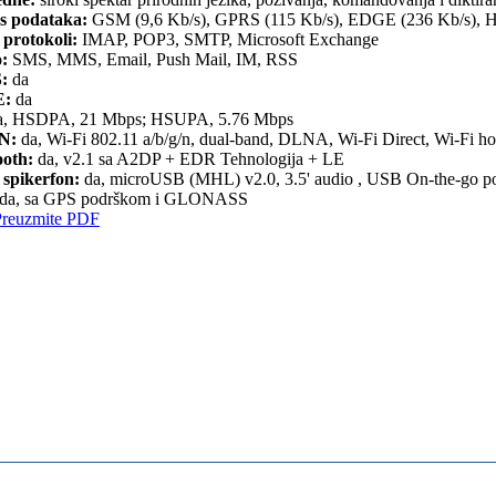
s podataka:
GSM (9,6 Kb/s), GPRS (115 Kb/s), EDGE (236 Kb/s),
 protokoli:
IMAP, POP3, SMTP, Microsoft Exchange
o:
SMS, MMS, Email, Push Mail, IM, RSS
:
da
:
da
, HSDPA, 21 Mbps; HSUPA, 5.76 Mbps
N:
da, Wi-Fi 802.11 a/b/g/n, dual-band, DLNA, Wi-Fi Direct, Wi-Fi ho
ooth:
da, v2.1 sa A2DP + EDR Tehnologija + LE
 spikerfon:
da, microUSB (MHL) v2.0, 3.5' audio , USB On-the-go p
da, sa GPS podrškom i GLONASS
Preuzmite PDF