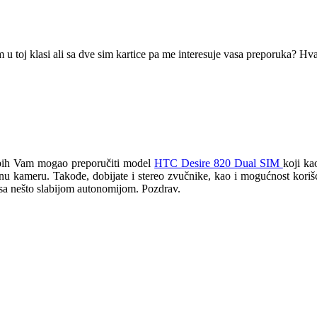
 toj klasi ali sa dve sim kartice pa me interesuje vasa preporuka? Hv
i bih Vam mogao preporučiti model
HTC Desire 820 Dual SIM
koji ka
ćnu kameru. Takođe, dobijate i stereo zvučnike, kao i mogućnost kor
 sa nešto slabijom autonomijom. Pozdrav.