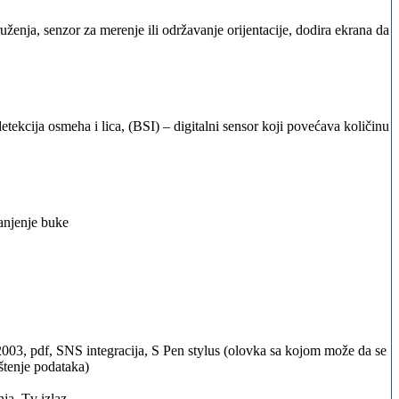
kruženja, senzor za merenje ili održavanje orijentacije, dodira ekrana da
tekcija osmeha i lica, (BSI) – digitalni sensor koji povećava količinu
anjenje buke
003, pdf, SNS integracija, S Pen stylus (olovka sa kojom može da se
štenje podataka)
nja, Tv izlaz