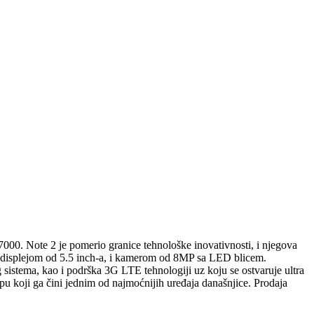
0. Note 2 je pomerio granice tehnološke inovativnosti, i njegova
 displejom od 5.5 inch-a, i kamerom od 8MP sa LED blicem.
sistema, kao i podrška 3G LTE tehnologiji uz koju se ostvaruje ultra
pu koji ga čini jednim od najmoćnijih uređaja današnjice. Prodaja