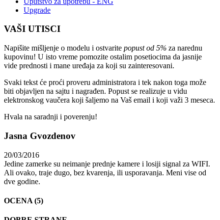
Uputstvo za upotrebu - ENG
Upgrade
VAŠI UTISCI
Napišite mišljenje o modelu i ostvarite
popust od 5%
za narednu
kupovinu! U isto vreme pomozite ostalim posetiocima da jasnije
vide prednosti i mane uređaja za koji su zainteresovani.
Svaki tekst će proći proveru administratora i tek nakon toga može
biti objavljen na sajtu i nagrađen. Popust se realizuje u vidu
elektronskog vaučera koji šaljemo na Vaš email i koji važi 3 meseca.
Hvala na saradnji i poverenju!
Jasna Gvozdenov
20/03/2016
Jedine zamerke su neimanje prednje kamere i losiji signal za WIFI.
Ali ovako, traje dugo, bez kvarenja, ili usporavanja. Meni vise od
dve godine.
OCENA (5)
DOBRE STRANE