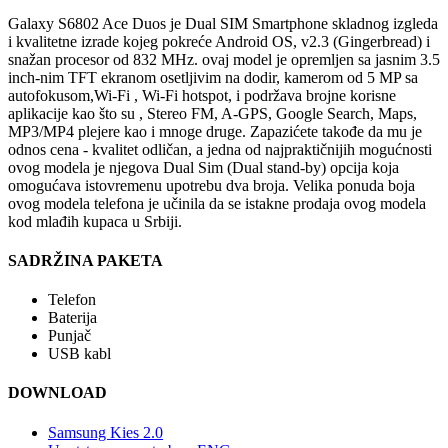
Galaxy S6802 Ace Duos je Dual SIM Smartphone skladnog izgleda
i kvalitetne izrade kojeg pokreće Android OS, v2.3 (Gingerbread) i
snažan procesor od 832 MHz. ovaj model je opremljen sa jasnim 3.5
inch-nim TFT ekranom osetljivim na dodir, kamerom od 5 MP sa
autofokusom,Wi-Fi , Wi-Fi hotspot, i podržava brojne korisne
aplikacije kao što su , Stereo FM, A-GPS, Google Search, Maps,
MP3/MP4 plejere kao i mnoge druge. Zapazićete takođe da mu je
odnos cena - kvalitet odličan, a jedna od najpraktičnijih mogućnosti
ovog modela je njegova Dual Sim (Dual stand-by) opcija koja
omogućava istovremenu upotrebu dva broja. Velika ponuda boja
ovog modela telefona je učinila da se istakne prodaja ovog modela
kod mlađih kupaca u Srbiji.
SADRŽINA PAKETA
Telefon
Baterija
Punjač
USB kabl
DOWNLOAD
Samsung Kies 2.0