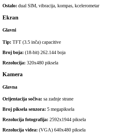
Ostalo:
dual SIM, vibracija, kompas, kcelerometar
Ekran
Glavni
Tip:
TFT (3.5 inča) capacitive
Broj boja:
(18-bit) 262.144 boja
Rezolucija:
320x480 piksela
Kamera
Glavna
Orijentacija sočiva:
sa zadnje strane
Broj piksela senzora:
5 megapiksela
Rezolucija fotografija:
2592x1944 piksela
Rezolucija videa:
(VGA) 640x480 piksela