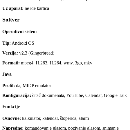
Uz aparat:
ne ide kartica
Softver
Operativni sistem
Tip:
Android OS
Verzija:
v2.3 (Gingerbread)
Formati:
mpeg4, H.263, H.264, wmv, 3gp, mkv
Java
Profil:
da, MIDP emulator
Konfiguracija:
čitač dokumenata, YouTube, Calendar, Google Talk
Funkcije
Osnovne:
kalkulator, kalendar, štoperica, alarm
Napredne:
komandovanje glasom, pozivanje glasom, snimanje