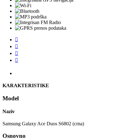




KARAKTERISTIKE
Model
Naziv
Samsung Galaxy Ace Duos S6802 (crna)
Osnovno