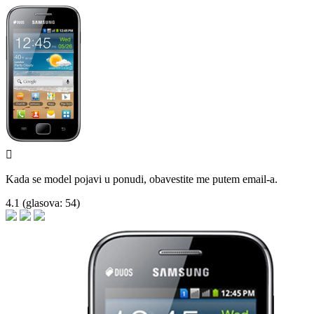

Kada se model pojavi u ponudi, obavestite me putem email-a.
4.1
(glasova:
54
)