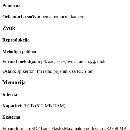
Pomoćna
Orijentacija sočiva:
nema pomoćnu kameru
Zvuk
Reprodukcija
Melodije:
polifone
Format melodija:
mp3, aac, aac+, wma, amr, ogg, midi
Ostalo:
spikerfon, fm radio prijemnik sa RDS-om
Memorija
Interna
Kapacitet:
3 GB (512 MB RAM)
Eksterna
Formati:
microSD (Trans Flash),Maximalno podržano : 32768 MB