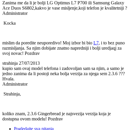
Zanima me da li je bolji LG Optimus L7 P700 ili Samsung Galaxy
Ace Duos S6802,kakvo je vase misljenje,koji telefon je kvalitetniji ?
Administrator
Kocka
mislim da poredite neuporedivo! Moj izbor bi bio
L7
, i to bez puno
razmisljanja. Sa njim dobijate znatno napredniji i bolji uredjaqj za
svoj novac! Pozdrav
strahinja
27/07/2013
kupio sam ovaj model telefona i zadovoljan sam sa njim, a samo je
jedno zanima da li postoji neka bolja verzija za njega sem 2.3.6 ???
Hvala.
Administrator
Strahinja,
koliko znam, 2.3.6 Gingerbread je najsvezija verzija koja je
dostupna ovom modelu! Pozdrav
Pogledajte sva pitanja