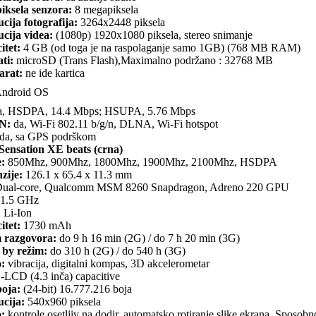
iksela senzora:
8 megapiksela
cija fotografija:
3264x2448 piksela
cija videa:
(1080p) 1920x1080 piksela, stereo snimanje
itet:
4 GB (od toga je na raspolaganje samo 1GB) (768 MB RAM)
ti:
microSD (Trans Flash),Maximalno podržano : 32768 MB
arat:
ne ide kartica
ndroid OS
, HSDPA, 14.4 Mbps; HSUPA, 5.76 Mbps
N:
da, Wi-Fi 802.11 b/g/n, DLNA, Wi-Fi hotspot
da, sa GPS podrškom
ensation XE beats (crna)
:
850Mhz, 900Mhz, 1800Mhz, 1900Mhz, 2100Mhz, HSDPA
zije:
126.1 x 65.4 x 11.3 mm
ual-core, Qualcomm MSM 8260 Snapdragon, Adreno 220 GPU
1.5 GHz
:
Li-Ion
itet:
1730 mAh
 razgovora:
do 9 h 16 min (2G) / do 7 h 20 min (3G)
 by režim:
do 310 h (2G) / do 540 h (3G)
o:
vibracija, digitalni kompas, 3D akcelerometar
-LCD (4.3 inča) capacitive
boja:
(24-bit) 16.777.216 boja
ucija:
540x960 piksela
o:
kontrole osetljiv na dodir, automatsko rotiranje slike ekrana, Sposobnos