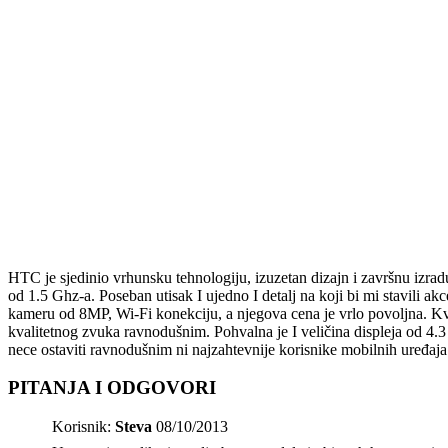
HTC je sjedinio vrhunsku tehnologiju, izuzetan dizajn i završnu iz
od 1.5 Ghz-a. Poseban utisak I ujedno I detalj na koji bi mi stavili ak
kameru od 8MP, Wi-Fi konekciju, a njegova cena je vrlo povoljna. Kvali
kvalitetnog zvuka ravnodušnim. Pohvalna je I veličina displeja od 4.3
nece ostaviti ravnodušnim ni najzahtevnije korisnike mobilnih uređaja
PITANJA I ODGOVORI
Korisnik:
Steva
08/10/2013