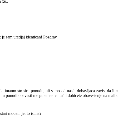
 xe..
k je sam uredjaj identican! Pozdrav
da imamo sto siru ponudu, ali samo od nasih dobavljaca zavisi da li 
javi u ponudi obavesti me putem email-a" i dobicete obavestenje na ma
tari modeli, jel to istina?