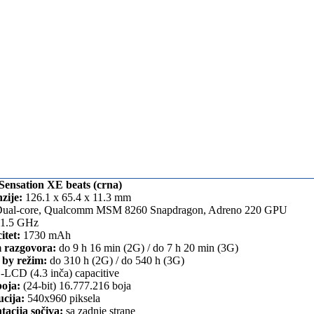
ensation XE beats (crna)
zije:
126.1 x 65.4 x 11.3 mm
ual-core, Qualcomm MSM 8260 Snapdragon, Adreno 220 GPU
1.5 GHz
itet:
1730 mAh
 razgovora:
do 9 h 16 min (2G) / do 7 h 20 min (3G)
 by režim:
do 310 h (2G) / do 540 h (3G)
-LCD (4.3 inča) capacitive
boja:
(24-bit) 16.777.216 boja
ucija:
540x960 piksela
tacija sočiva:
sa zadnje strane