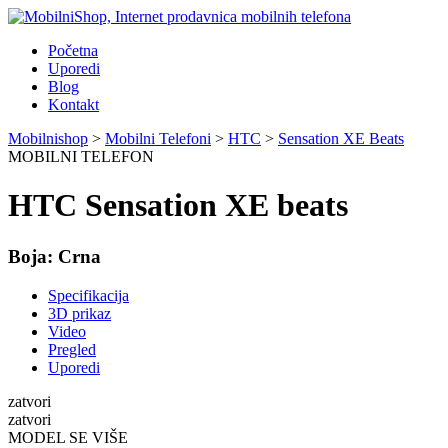
Početna
Uporedi
Blog
Kontakt
Mobilnishop
>
Mobilni Telefoni
>
HTC
>
Sensation XE Beats
MOBILNI TELEFON
HTC Sensation XE beats
Boja:
Crna
Specifikacija
3D prikaz
Video
Pregled
Uporedi
zatvori
zatvori
MODEL SE VIŠE