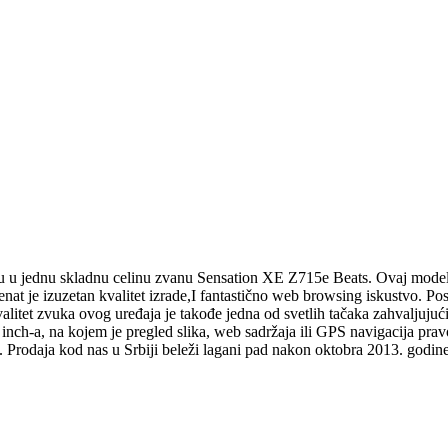
radu u jednu skladnu celinu zvanu Sensation XE Z715e Beats. Ovaj mo
cenat je izuzetan kvalitet izrade,I fantastično web browsing iskustvo. P
tet zvuka ovog uređaja je takođe jedna od svetlih tačaka zahvaljujući o
 inch-a, na kojem je pregled slika, web sadržaja ili GPS navigacija pr
. Prodaja kod nas u Srbiji beleži lagani pad nakon oktobra 2013. godine