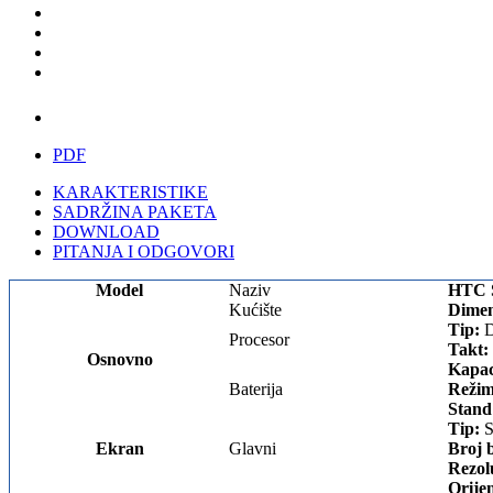
PDF
KARAKTERISTIKE
SADRŽINA PAKETA
DOWNLOAD
PITANJA I ODGOVORI
Model
Naziv
HTC S
Kućište
Dimen
Tip:
D
Procesor
Takt:
Osnovno
Kapac
Baterija
Režim
Stand
Tip:
S
Ekran
Glavni
Broj 
Rezol
Orijen