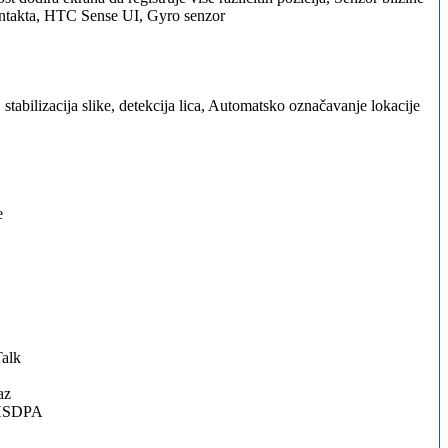
 kontakta, HTC Sense UI, Gyro senzor
stabilizacija slike, detekcija lica, Automatsko označavanje lokacije
e
Talk
az
 HSDPA