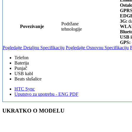
Ostal
GPRS
EDGE
3G:
da
Podržane
Povezivanje
WLA
tehnologije
Bluet
USB i
GPS:
Pogledajte Detaljnu Specifikaciju
Pogledajte Osnovnu Specifikaciju
Telefon
Baterija
Punjač
USB kabl
Beats slušalice
HTC Sync
Uputstvo za upotrebu - ENG PDF
UKRATKO O MODELU