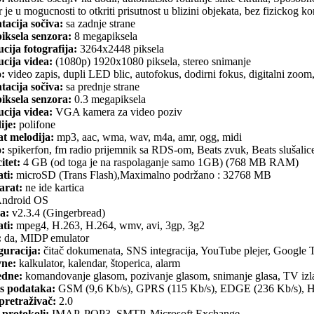
 je u mogucnosti to otkriti prisutnost u blizini objekata, bez fizickog
tacija sočiva:
sa zadnje strane
iksela senzora:
8 megapiksela
cija fotografija:
3264x2448 piksela
cija videa:
(1080p) 1920x1080 piksela, stereo snimanje
o:
video zapis, dupli LED blic, autofokus, dodirni fokus, digitalni zoom, 
tacija sočiva:
sa prednje strane
iksela senzora:
0.3 megapiksela
cija videa:
VGA kamera za video poziv
ije:
polifone
t melodija:
mp3, aac, wma, wav, m4a, amr, ogg, midi
o:
spikerfon, fm radio prijemnik sa RDS-om, Beats zvuk, Beats slušalic
itet:
4 GB (od toga je na raspolaganje samo 1GB) (768 MB RAM)
ti:
microSD (Trans Flash),Maximalno podržano : 32768 MB
arat:
ne ide kartica
ndroid OS
a:
v2.3.4 (Gingerbread)
ti:
mpeg4, H.263, H.264, wmv, avi, 3gp, 3g2
:
da, MIDP emulator
guracija:
čitač dokumenata, SNS integracija, YouTube plejer, Google 
ne:
kalkulator, kalendar, štoperica, alarm
dne:
komandovanje glasom, pozivanje glasom, snimanje glasa, TV izl
s podataka:
GSM (9,6 Kb/s), GPRS (115 Kb/s), EDGE (236 Kb/s),
retraživač:
2.0
 protokoli:
IMAP, POP3, SMTP, Microsoft Exchange