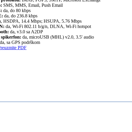
o:
SMS, MMS, Email, Push Email
:
da, do 80 kbps
:
da, do 236.8 kbps
, HSDPA, 14.4 Mbps; HSUPA, 5.76 Mbps
N:
da, Wi-Fi 802.11 b/g/n, DLNA, Wi-Fi hotspot
ooth:
da, v3.0 sa A2DP
 spikerfon:
da, microUSB (MHL) v2.0, 3.5' audio
da, sa GPS podrškom
Preuzmite PDF