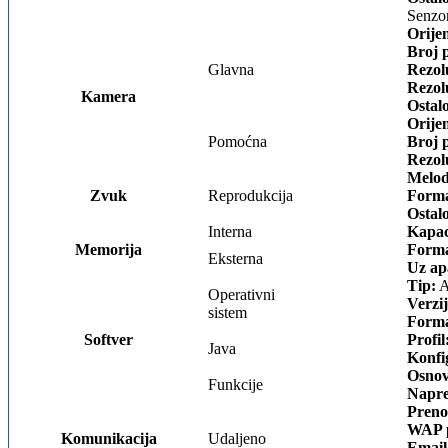
Senzor
Orijen
Broj p
Glavna
Rezolu
Rezolu
Kamera
Ostal
Orijen
Pomoćna
Broj p
Rezolu
Melod
Zvuk
Reprodukcija
Forma
Ostal
Interna
Kapac
Memorija
Forma
Eksterna
Uz ap
Tip:
A
Operativni
Verzij
sistem
Forma
Softver
Profil
Java
Konfi
Osnov
Funkcije
Napre
Preno
WAP p
Komunikacija
Udaljeno
Email