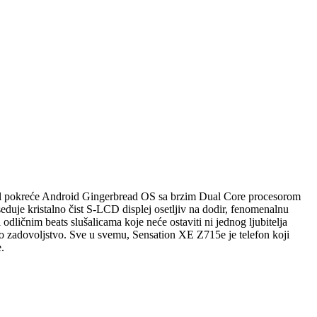
del pokreće Android Gingerbread OS sa brzim Dual Core procesorom
oseduje kristalno čist S-LCD displej osetljiv na dodir, fenomenalnu
dličnim beats slušalicama koje neće ostaviti ni jednog ljubitelja
avo zadovoljstvo. Sve u svemu, Sensation XE Z715e je telefon koji
.