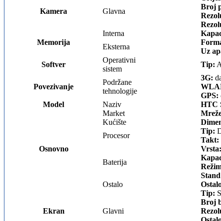
Broj p
Kamera
Glavna
Rezolu
Rezolu
Interna
Kapac
Memorija
Forma
Eksterna
Uz ap
Operativni
Softver
Tip:
A
sistem
3G:
da
Podržane
Povezivanje
WLA
tehnologije
GPS:
Model
Naziv
HTC S
Market
Mreže
Kućište
Dimen
Tip:
D
Procesor
Takt:
Osnovno
Vrsta
Kapac
Baterija
Režim
Stand
Ostalo
Ostal
Tip:
S
Broj 
Ekran
Glavni
Rezol
Ostal