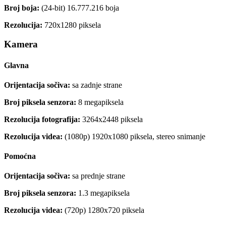
Broj boja:
(24-bit) 16.777.216 boja
Rezolucija:
720x1280 piksela
Kamera
Glavna
Orijentacija sočiva:
sa zadnje strane
Broj piksela senzora:
8 megapiksela
Rezolucija fotografija:
3264x2448 piksela
Rezolucija videa:
(1080p) 1920x1080 piksela, stereo snimanje
Pomoćna
Orijentacija sočiva:
sa prednje strane
Broj piksela senzora:
1.3 megapiksela
Rezolucija videa:
(720p) 1280x720 piksela