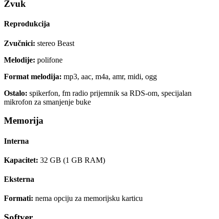
Zvuk
Reprodukcija
Zvučnici:
stereo Beast
Melodije:
polifone
Format melodija:
mp3, aac, m4a, amr, midi, ogg
Ostalo:
spikerfon, fm radio prijemnik sa RDS-om, specijalan
mikrofon za smanjenje buke
Memorija
Interna
Kapacitet:
32 GB (1 GB RAM)
Eksterna
Formati:
nema opciju za memorijsku karticu
Softver