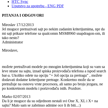
HTC Sync
Uputstvo za upotrebu - ENG PDF
PITANJA I ODGOVORI
Miroslav
17/12/2013
Jel moguce pretrazivati sajt po nekim zadanim kriterijumima, npr da
mi sajt prikaze telefone sa qualcomm MSM8960 snapdragon-om, ili
tako nesto?
Administrator
Miroslave,
možete pretraživati modele po mnogim kriterijumima koji su vam sa
leve strane na sajtu, iznad spiska proizvođača telefona a ispod search
bar-a. Ukoliko odete na opciju "+ Još opcija za pretragu" , možete
dodavati dodatne kriterijume pretrage. Konkretno može da se
pretražuje na osnovu vrste procesora, ali samo po broju jezgara, ne
po konkretnom modelu i porizvođaču istih. Pozdrav.
Marko
02/07/2013
Da li je moguce da su odjednom nestali svi One X, XL i X+ na
sajtu? Malo sam se zabrinuo admine oce li ih biti...:)