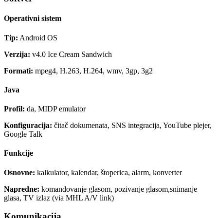
Operativni sistem
Tip:
Android OS
Verzija:
v4.0 Ice Cream Sandwich
Formati:
mpeg4, H.263, H.264, wmv, 3gp, 3g2
Java
Profil:
da, MIDP emulator
Konfiguracija:
čitač dokumenata, SNS integracija, YouTube plejer,
Google Talk
Funkcije
Osnovne:
kalkulator, kalendar, štoperica, alarm, konverter
Napredne:
komandovanje glasom, pozivanje glasom,snimanje
glasa, TV izlaz (via MHL A/V link)
Komunikacija