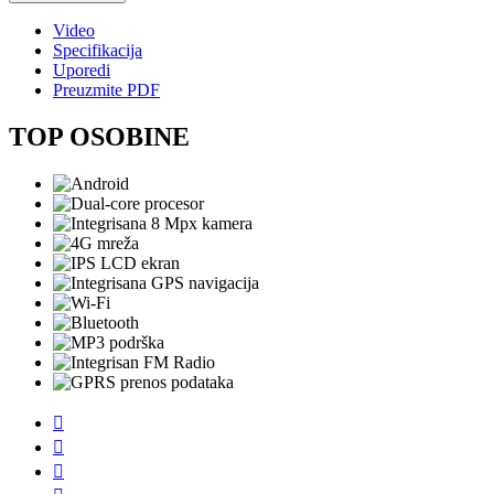
Video
Specifikacija
Uporedi
Preuzmite PDF
TOP OSOBINE


