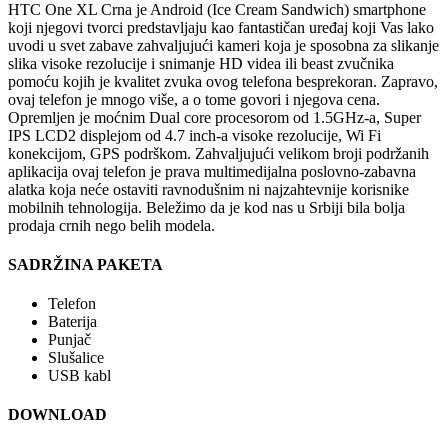
HTC One XL Crna je Android (Ice Cream Sandwich) smartphone
koji njegovi tvorci predstavljaju kao fantastičan uređaj koji Vas lako
uvodi u svet zabave zahvaljujući kameri koja je sposobna za slikanje
slika visoke rezolucije i snimanje HD videa ili beast zvučnika
pomoću kojih je kvalitet zvuka ovog telefona besprekoran. Zapravo,
ovaj telefon je mnogo više, a o tome govori i njegova cena.
Opremljen je moćnim Dual core procesorom od 1.5GHz-a, Super
IPS LCD2 displejom od 4.7 inch-a visoke rezolucije, Wi Fi
konekcijom, GPS podrškom. Zahvaljujući velikom broji podržanih
aplikacija ovaj telefon je prava multimedijalna poslovno-zabavna
alatka koja neće ostaviti ravnodušnim ni najzahtevnije korisnike
mobilnih tehnologija. Beležimo da je kod nas u Srbiji bila bolja
prodaja crnih nego belih modela.
SADRŽINA PAKETA
Telefon
Baterija
Punjač
Slušalice
USB kabl
DOWNLOAD