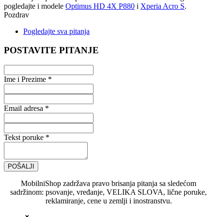
pogledajte i modele
Optimus HD 4X P880
i
Xperia Acro S
.
Pozdrav
Pogledajte sva pitanja
POSTAVITE PITANJE
Ime i Prezime *
Email adresa *
Tekst poruke *
POŠALJI
MobilniShop zadržava pravo brisanja pitanja sa sledećom
sadržinom: psovanje, vređanje, VELIKA SLOVA, lične poruke,
reklamiranje, cene u zemlji i inostranstvu.