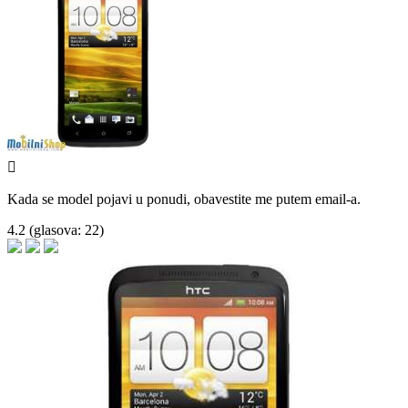

Kada se model pojavi u ponudi, obavestite me putem email-a.
4.2
(glasova:
22
)