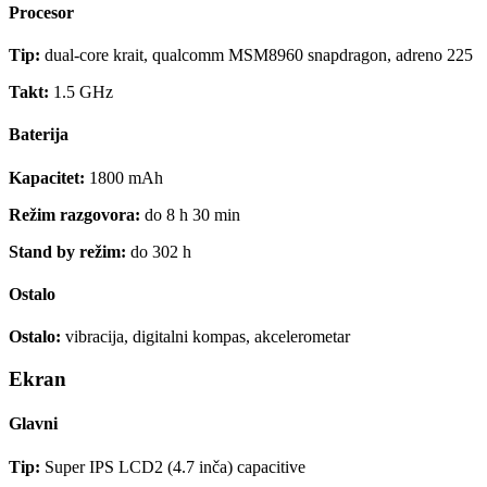
Procesor
Tip:
dual-core krait, qualcomm MSM8960 snapdragon, adreno 225
Takt:
1.5 GHz
Baterija
Kapacitet:
1800 mAh
Režim razgovora:
do 8 h 30 min
Stand by režim:
do 302 h
Ostalo
Ostalo:
vibracija, digitalni kompas, akcelerometar
Ekran
Glavni
Tip:
Super IPS LCD2 (4.7 inča) capacitive