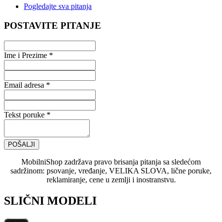
Pogledajte sva pitanja
POSTAVITE PITANJE
Ime i Prezime *
Email adresa *
Tekst poruke *
POŠALJI
MobilniShop zadržava pravo brisanja pitanja sa sledećom
sadržinom: psovanje, vređanje, VELIKA SLOVA, lične poruke,
reklamiranje, cene u zemlji i inostranstvu.
SLIČNI MODELI