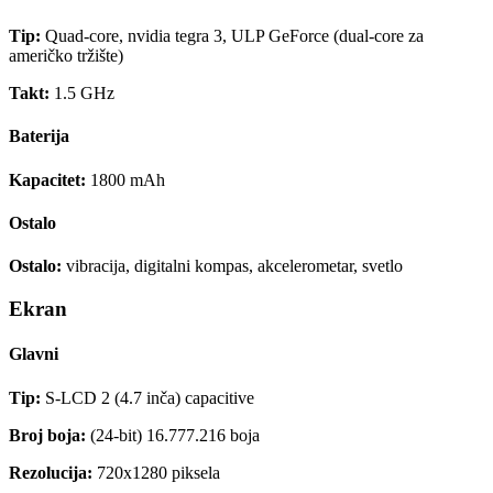
Tip:
Quad-core, nvidia tegra 3, ULP GeForce (dual-core za
američko tržište)
Takt:
1.5 GHz
Baterija
Kapacitet:
1800 mAh
Ostalo
Ostalo:
vibracija, digitalni kompas, akcelerometar, svetlo
Ekran
Glavni
Tip:
S-LCD 2 (4.7 inča) capacitive
Broj boja:
(24-bit) 16.777.216 boja
Rezolucija:
720x1280 piksela