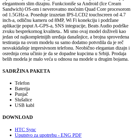
elegantnom slim dizajnu. Funkcioniše sa Android (Ice Cream
Sandwich) OS-om i neverovatno moćnim Quad Core procesorom
od 1.5GHz-a. Poseduje izuzetan IPS-LCD2 touchscreen od 4.7
inch-a, odličnu kameru od 8MP, Wi Fi konekciju i podržane
aplikacije poput A-GPS-a, SNS integracije, Beats Audio podrške
zvuku besprekornog kvaliteta.. Mi smo ovaj model doživeli kao
jedan od najkompletnijih uređaja današnjice, a brojna sprovedena
testiranja na ovom modelu su samo dodatno potvrdila da je reč
nesvakidašnje impresivnom telefonu. Neobično elegantan dizajn i
osrednja cena učinio je da se dopadne kupcima u Srbiji. Prodaja
belih modela je malo veća u odnosu na modele u drugim bojama.
SADRŽINA PAKETA
Telefon
Baterija
Punjač
Slušalice
USB kabl
DOWNLOAD
HTC Sync
Uputstvo za upotrebu - ENG PDF