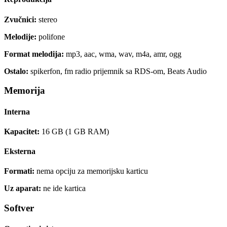
Zvučnici:
stereo
Melodije:
polifone
Format melodija:
mp3, aac, wma, wav, m4a, amr, ogg
Ostalo:
spikerfon, fm radio prijemnik sa RDS-om, Beats Audio
Memorija
Interna
Kapacitet:
16 GB (1 GB RAM)
Eksterna
Formati:
nema opciju za memorijsku karticu
Uz aparat:
ne ide kartica
Softver