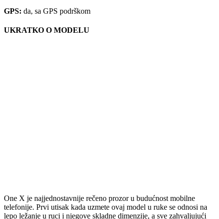
GPS:
da, sa GPS podrškom
UKRATKO O MODELU
One X je najjednostavnije rečeno prozor u budućnost mobilne
telefonije. Prvi utisak kada uzmete ovaj model u ruke se odnosi na
lepo ležanje u ruci i njegove skladne dimenzije, a sve zahvaljujući