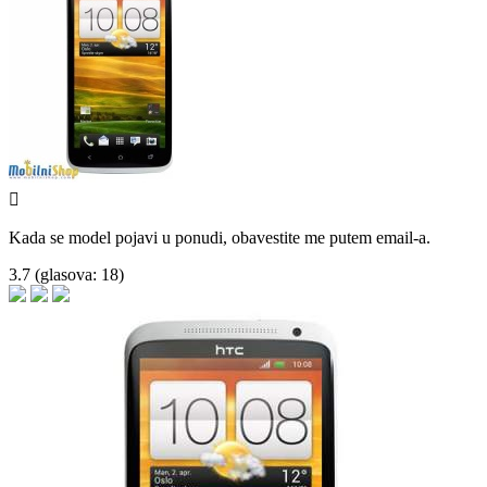

Kada se model pojavi u ponudi, obavestite me putem email-a.
3.7
(glasova:
18
)