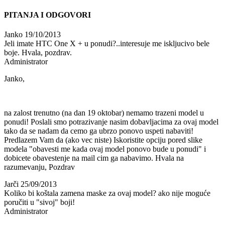
PITANJA I ODGOVORI
Janko
19/10/2013
Jeli imate HTC One X + u ponudi?..interesuje me iskljucivo bele
boje. Hvala, pozdrav.
Administrator
Janko,
na zalost trenutno (na dan 19 oktobar) nemamo trazeni model u
ponudi! Poslali smo potrazivanje nasim dobavljacima za ovaj model
tako da se nadam da cemo ga ubrzo ponovo uspeti nabaviti!
Predlazem Vam da (ako vec niste) Iskoristite opciju pored slike
modela "obavesti me kada ovaj model ponovo bude u ponudi" i
dobicete obavestenje na mail cim ga nabavimo. Hvala na
razumevanju, Pozdrav
Jarči
25/09/2013
Koliko bi koštala zamena maske za ovaj model? ako nije moguće
poručiti u "sivoj" boji!
Administrator