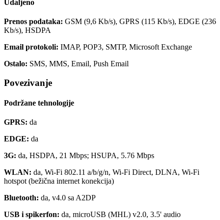
Udaljeno
Prenos podataka:
GSM (9,6 Kb/s), GPRS (115 Kb/s), EDGE (236
Kb/s), HSDPA
Email protokoli:
IMAP, POP3, SMTP, Microsoft Exchange
Ostalo:
SMS, MMS, Email, Push Email
Povezivanje
Podržane tehnologije
GPRS:
da
EDGE:
da
3G:
da, HSDPA, 21 Mbps; HSUPA, 5.76 Mbps
WLAN:
da, Wi-Fi 802.11 a/b/g/n, Wi-Fi Direct, DLNA, Wi-Fi
hotspot (bežična internet konekcija)
Bluetooth:
da, v4.0 sa A2DP
USB i spikerfon:
da, microUSB (MHL) v2.0, 3.5' audio