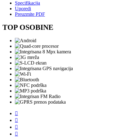
Specifikacija
Uporedi
Preuzmite PDF
TOP OSOBINE



