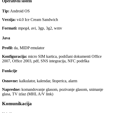
Operativni sistem
Tip:
Android OS
Verzija:
v4.0 Ice Cream Sandwich
Formati:
mpeg4, avi, 3gp, 3g2, wmv
Java
Profil:
da, MIDP emulator
Konfiguracija:
micro SIM kartica, podržani dokumenti Office
2007, Office 2003, pdf, SNS integracija, NFC podrška
Funkcije
Osnovne:
kalkulator, kalendar, štoperica, alarm
Napredne:
komandovanje glasom, pozivanje glasom, snimanje
glasa, TV izlaz (MHL A/V link)
Komunikacija