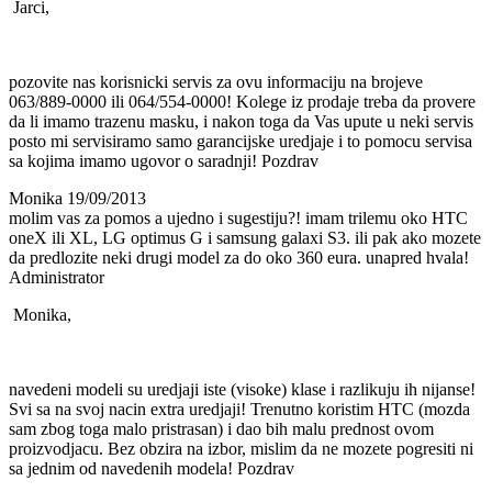
Jarci,
pozovite nas korisnicki servis za ovu informaciju na brojeve
063/889-0000 ili 064/554-0000! Kolege iz prodaje treba da provere
da li imamo trazenu masku, i nakon toga da Vas upute u neki servis
posto mi servisiramo samo garancijske uredjaje i to pomocu servisa
sa kojima imamo ugovor o saradnji! Pozdrav
Monika
19/09/2013
molim vas za pomos a ujedno i sugestiju?! imam trilemu oko HTC
oneX ili XL, LG optimus G i samsung galaxi S3. ili pak ako mozete
da predlozite neki drugi model za do oko 360 eura. unapred hvala!
Administrator
Monika,
navedeni modeli su uredjaji iste (visoke) klase i razlikuju ih nijanse!
Svi sa na svoj nacin extra uredjaji! Trenutno koristim HTC (mozda
sam zbog toga malo pristrasan) i dao bih malu prednost ovom
proizvodjacu. Bez obzira na izbor, mislim da ne mozete pogresiti ni
sa jednim od navedenih modela! Pozdrav